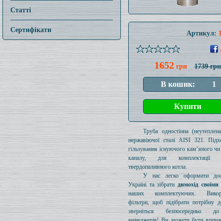
Статті
Сертифікати
Артикул:
1652
грн
1739 грн
Труба одностінна (неутеплен
нержавіючої сталі AISI 321. Підх
гільзування існуючого кам’яного чи
каналу, для комплектації 
твердопаливного котла.
У нас легко оформити дос
Україні та зібрати
димохід своїми
наших комплектуючих. Викори
фільтри, щоб підібрати потрібну д
зверніться безпосередньо 
менеджерів! Ви можете бути впевн