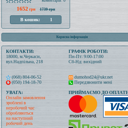
Коментарів: 0
1652
грн
1739 грн
Корисна інформація
КОНТАКТИ:
ГРАФІК РОБОТИ:
18000, м.Черкаси,
Пн-Пт: 9:00-17:00
вул.Надпільна, 218
Сб-Нд: вихідний
(068) 804-06-52
dumohod24@ukr.net
(050) 194-18-70
Передзвонити мені
УВАГА:
ПРИЙМАЄМО ДО ОПЛАТИ
Онлайн замовлення
зроблені в
неробочий час
обробляються
на наступний
робочий день