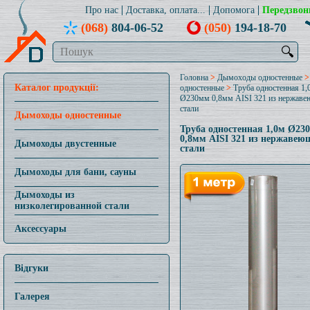
Про нас
Доставка, оплата...
Допомога
Передзвон
(068)
804-06-52
(050)
194-18-70
🔍
Головна
>
Дымоходы одностенные
Каталог продукції:
одностенные
>
Труба одностенная 1,
Ø230мм 0,8мм AISI 321 из нержав
стали
Дымоходы одностенные
Труба одностенная 1,0м Ø23
0,8мм AISI 321 из нержавею
Дымоходы двустенные
стали
Дымоходы для бани, сауны
Дымоходы из
низколегированной стали
Аксессуары
Відгуки
Галерея