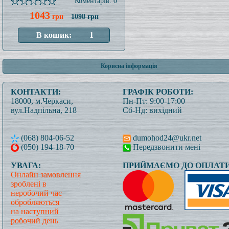
Коментарів: 0
1043
грн
1098 грн
Корисна інформація
КОНТАКТИ:
ГРАФІК РОБОТИ:
18000, м.Черкаси,
Пн-Пт: 9:00-17:00
вул.Надпільна, 218
Сб-Нд: вихідний
(068) 804-06-52
dumohod24@ukr.net
(050) 194-18-70
Передзвонити мені
УВАГА:
ПРИЙМАЄМО ДО ОПЛАТИ
Онлайн замовлення
зроблені в
неробочий час
обробляються
на наступний
робочий день