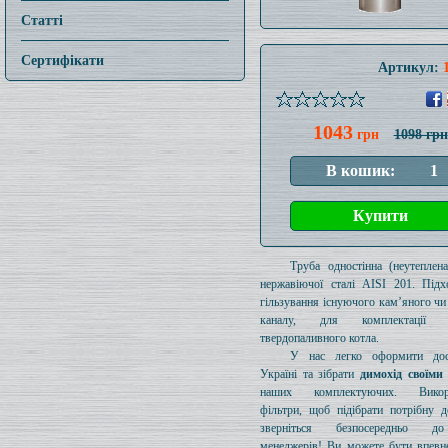
Статті
Сертифікати
Артикул:
1043
грн
1098 грн
Труба одностінна (неутеплен
нержавіючої сталі AISI 201. Підх
гільзування існуючого кам’яного чи
каналу, для комплектації 
твердопаливного котла.
У нас легко оформити дос
Україні та зібрати
димохід своїми
наших комплектуючих. Викори
фільтри, щоб підібрати потрібну д
зверніться безпосередньо 
менеджерів! Ви можете бути впевн