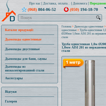
Про нас
Доставка, оплата...
Допомога
Передзвон
(068)
804-06-52
(050)
194-18-70
🔍
Головна
>
Дымоходы одностенные
Каталог продукції:
одностенные
>
Труба одностенная 1,
Ø200мм 1,0мм AISI 201 из нержав
стали
Дымоходы одностенные
Труба одностенная 1,0м Ø20
1,0мм AISI 201 из нержавею
Дымоходы двустенные
стали
Дымоходы для бани, сауны
Дымоходы из
низколегированной стали
Аксессуары
Відгуки
Галерея