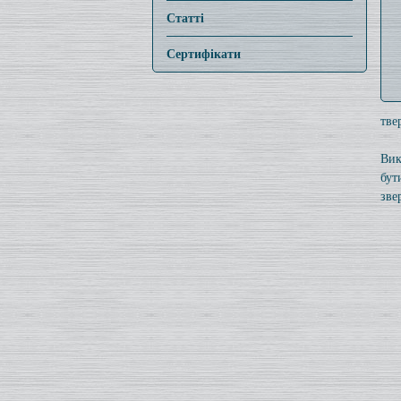
Статті
Сертифікати
тве
Вик
бут
зве