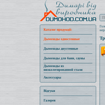
Гол
Каталог продукції:
нер
Тр
Дымоходы одностенные
Дымоходы двустенные
Дымоходы для бани, сауны
Дымоходы из
низколегированной стали
Аксессуары
Відгуки
Галерея