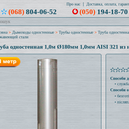
Про нас
Доставка, оплата, гарант
(068)
804-06-52
(050)
194-18-70
овна
>
Дымоходы одностенные
>
Трубы одностенные
>
Труба одностенна
жавеющей стали
уба одностенная 1,0м Ø180мм 1,0мм AISI 321 из
Способи д
• служб
Способи о
• безго
• післяп