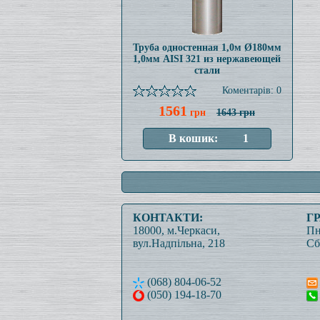
Труба одностенная 1,0м Ø180мм
1,0мм AISI 321 из нержавеющей
стали
Коментарів: 0
1561
грн
1643 грн
КОНТАКТИ:
Г
18000, м.Черкаси,
Пн
вул.Надпільна, 218
Сб
(068) 804-06-52
(050) 194-18-70