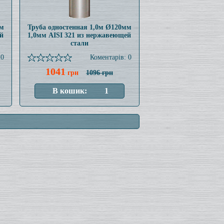
мм
Труба одностенная 1,0м Ø120мм
й
1,0мм AISI 321 из нержавеющей
стали
 0
Коментарів: 0
1041
грн
1096 грн