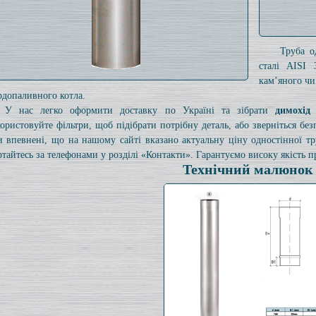
Труба о
сталі AISI 
кам’яного чи
рдопаливного котла.
У нас легко оформити доставку по Україні та зібрати
димохід
ористовуйте фільтри, щоб підібрати потрібну деталь, або зверніться б
и впевнені, що на нашому сайті вказано актуальну ціну одностінної 
ртайтесь за телефонами у розділі «Контакти». Гарантуємо високу якість пр
Технічний малюнок