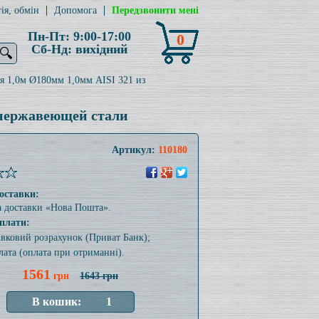
ія, обмін
Допомога
Передзвонити мені
Пн-Пт: 9:00-17:00
0
Сб-Нд: вихідний
🔍
я 1,0м Ø180мм 1,0мм AISI 321 из
 нержавеющей стали
Артикул:
110180
оставки:
а доставки «Нова Пошта».
плати:
тівковий розрахунок (Приват Банк);
лата (оплата при отриманні).
1561
грн
1643 грн