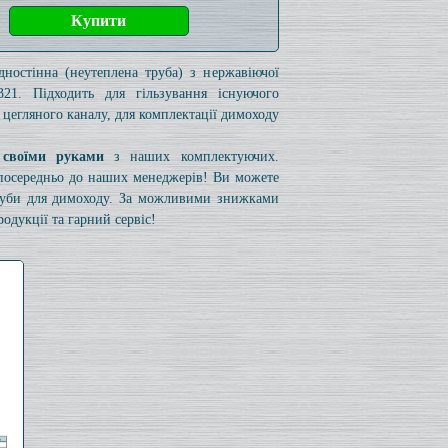
дностінна (неутеплена труба) з нержавіючої
321. Підходить для гільзування існуючого
 цегляного каналу, для комплектації димоходу
 своїми руками
з наших комплектуючих.
езпосередньо до наших менеджерів! Ви можете
труби для димоходу. За можливими знижками
одукції та гарний сервіс!