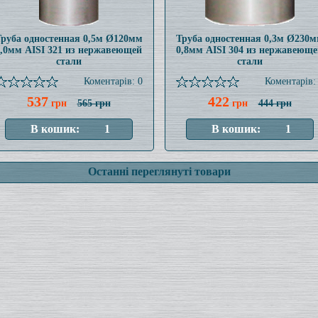
руба одностенная 0,5м Ø120мм
Труба одностенная 0,3м Ø230
1,0мм AISI 321 из нержавеющей
0,8мм AISI 304 из нержавеюще
стали
стали
Коментарів: 0
Коментарів:
537
422
грн
565 грн
грн
444 грн
Останні переглянуті товари