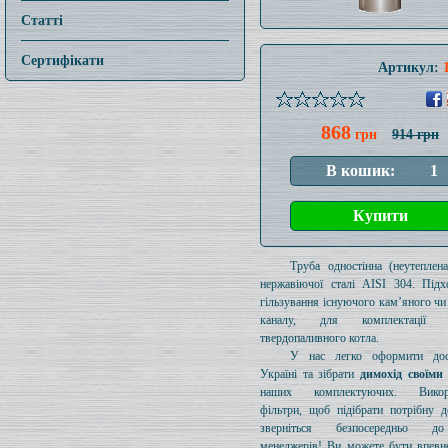
Статті
Сертифікати
Артикул:
868
грн
914 грн
Труба одностінна (неутеплен
нержавіючої сталі AISI 304. Підх
гільзування існуючого кам’яного чи
каналу, для комплектації 
твердопаливного котла.
У нас легко оформити дос
Україні та зібрати
димохід своїми
наших комплектуючих. Викори
фільтри, щоб підібрати потрібну д
зверніться безпосередньо 
менеджерів! Ви можете бути впевн