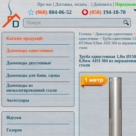
Про нас
Доставка, оплата...
Допомога
Передзвон
(068)
804-06-52
(050)
194-18-70
🔍
Головна
>
Дымоходы одностенные
Каталог продукції:
одностенные
>
Труба одностенная 1,
Ø150мм 0,8мм AISI 304 из нержав
стали
Дымоходы одностенные
Труба одностенная 1,0м Ø15
0,8мм AISI 304 из нержавею
Дымоходы двустенные
стали
Дымоходы для бани, сауны
Дымоходы из
низколегированной стали
Аксессуары
Відгуки
Галерея