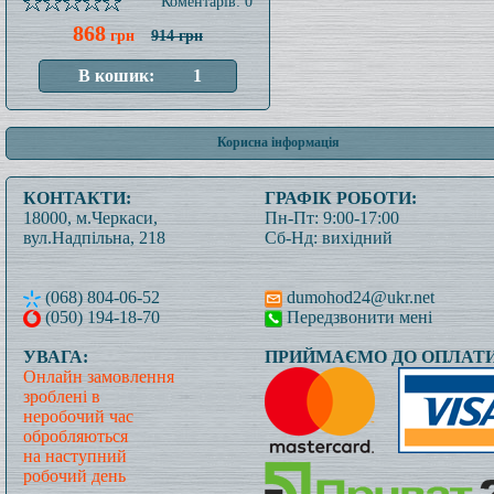
Коментарів: 0
868
грн
914 грн
Корисна інформація
КОНТАКТИ:
ГРАФІК РОБОТИ:
18000, м.Черкаси,
Пн-Пт: 9:00-17:00
вул.Надпільна, 218
Сб-Нд: вихідний
(068) 804-06-52
dumohod24@ukr.net
(050) 194-18-70
Передзвонити мені
УВАГА:
ПРИЙМАЄМО ДО ОПЛАТИ
Онлайн замовлення
зроблені в
неробочий час
обробляються
на наступний
робочий день