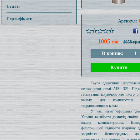
Статті
Сертифікати
Артикул:
1005
грн
1058 грн
Труба одностінна (неутеплен
нержавіючої сталі AISI 321. Підх
гільзування існуючого кам’яного чи
каналу, для комплектації 
твердопаливного котла.
У нас легко оформити дос
Україні та зібрати
димохід своїми
наших комплектуючих. Викори
фільтри, щоб підібрати потрібну д
зверніться безпосередньо 
менеджерів! Ви можете бути впевн