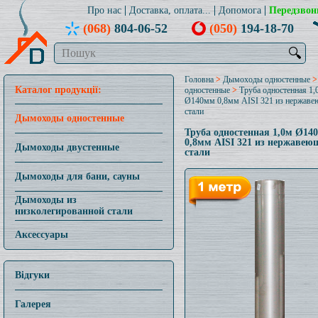
Про нас
Доставка, оплата...
Допомога
Передзвон
(068)
804-06-52
(050)
194-18-70
🔍
Головна
>
Дымоходы одностенные
Каталог продукції:
одностенные
>
Труба одностенная 1,
Ø140мм 0,8мм AISI 321 из нержав
стали
Дымоходы одностенные
Труба одностенная 1,0м Ø14
0,8мм AISI 321 из нержавею
Дымоходы двустенные
стали
Дымоходы для бани, сауны
Дымоходы из
низколегированной стали
Аксессуары
Відгуки
Галерея