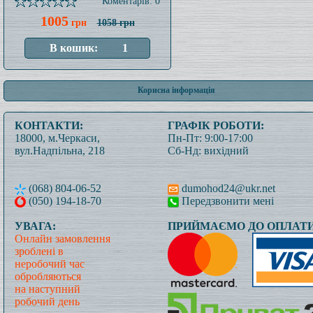
Коментарів: 0
1005
грн
1058 грн
Корисна інформація
КОНТАКТИ:
ГРАФІК РОБОТИ:
18000, м.Черкаси,
Пн-Пт: 9:00-17:00
вул.Надпільна, 218
Сб-Нд: вихідний
(068) 804-06-52
dumohod24@ukr.net
(050) 194-18-70
Передзвонити мені
УВАГА:
ПРИЙМАЄМО ДО ОПЛАТИ
Онлайн замовлення
зроблені в
неробочий час
обробляються
на наступний
робочий день