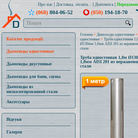
Про нас
Доставка, оплата...
Допомога
Передзвон
(068)
804-06-52
(050)
194-18-70
🔍
Головна
>
Дымоходы одностенные
Каталог продукції:
одностенные
>
Труба одностенная 1,
Ø130мм 1,0мм AISI 201 из нержав
стали
Дымоходы одностенные
Труба одностенная 1,0м Ø13
1,0мм AISI 201 из нержавею
Дымоходы двустенные
стали
Дымоходы для бани, сауны
Дымоходы из
низколегированной стали
Аксессуары
Відгуки
Галерея