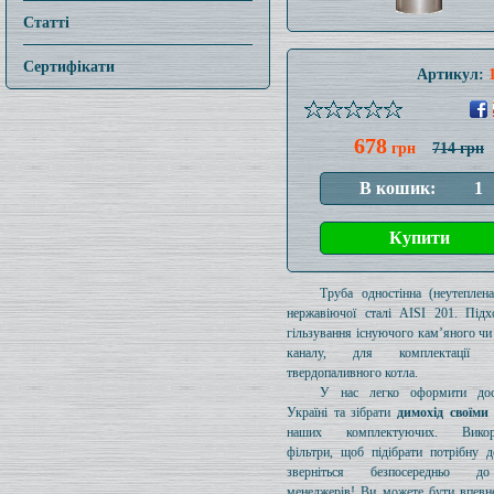
Статті
Сертифікати
Артикул:
678
грн
714 грн
Труба одностінна (неутеплен
нержавіючої сталі AISI 201. Підх
гільзування існуючого кам’яного чи
каналу, для комплектації 
твердопаливного котла.
У нас легко оформити дос
Україні та зібрати
димохід своїми
наших комплектуючих. Викори
фільтри, щоб підібрати потрібну д
зверніться безпосередньо 
менеджерів! Ви можете бути впевн