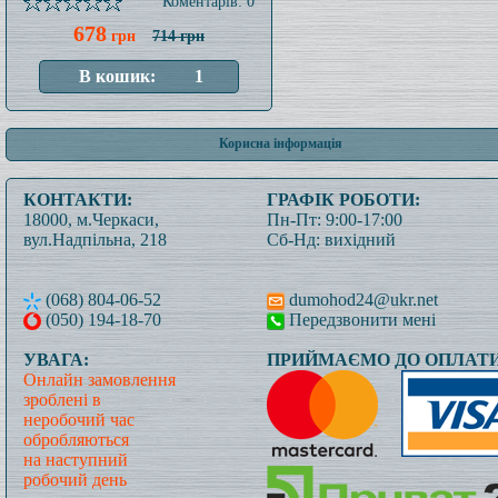
Коментарів: 0
678
грн
714 грн
Корисна інформація
КОНТАКТИ:
ГРАФІК РОБОТИ:
18000, м.Черкаси,
Пн-Пт: 9:00-17:00
вул.Надпільна, 218
Сб-Нд: вихідний
(068) 804-06-52
dumohod24@ukr.net
(050) 194-18-70
Передзвонити мені
УВАГА:
ПРИЙМАЄМО ДО ОПЛАТИ
Онлайн замовлення
зроблені в
неробочий час
обробляються
на наступний
робочий день