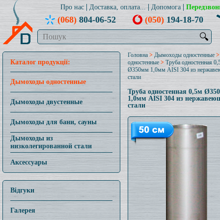
Про нас
Доставка, оплата...
Допомога
Передзвон
(068)
804-06-52
(050)
194-18-70
🔍
Головна
>
Дымоходы одностенные
Каталог продукції:
одностенные
>
Труба одностенная 0,
Ø350мм 1,0мм AISI 304 из нержав
стали
Дымоходы одностенные
Труба одностенная 0,5м Ø35
1,0мм AISI 304 из нержавею
Дымоходы двустенные
стали
Дымоходы для бани, сауны
Дымоходы из
низколегированной стали
Аксессуары
Відгуки
Галерея