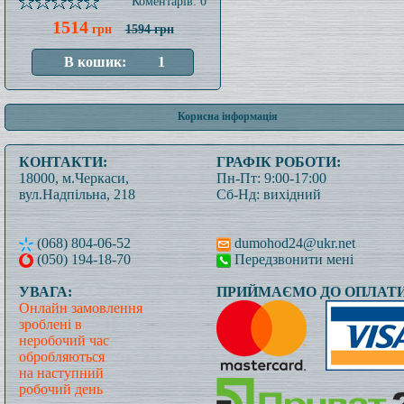
Коментарів: 0
1514
грн
1594 грн
Корисна інформація
КОНТАКТИ:
ГРАФІК РОБОТИ:
18000, м.Черкаси,
Пн-Пт: 9:00-17:00
вул.Надпільна, 218
Сб-Нд: вихідний
(068) 804-06-52
dumohod24@ukr.net
(050) 194-18-70
Передзвонити мені
УВАГА:
ПРИЙМАЄМО ДО ОПЛАТИ
Онлайн замовлення
зроблені в
неробочий час
обробляються
на наступний
робочий день