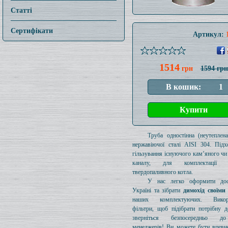
Статті
Сертифікати
Артикул:
1514
грн
1594 грн
Труба одностінна (неутеплен
нержавіючої сталі AISI 304. Підх
гільзування існуючого кам’яного чи
каналу, для комплектації 
твердопаливного котла.
У нас легко оформити дос
Україні та зібрати
димохід своїми
наших комплектуючих. Викори
фільтри, щоб підібрати потрібну д
зверніться безпосередньо 
менеджерів! Ви можете бути впевн