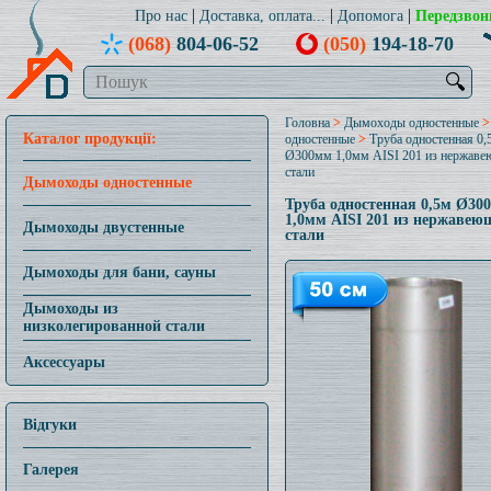
Про нас
Доставка, оплата...
Допомога
Передзвон
(068)
804-06-52
(050)
194-18-70
🔍
Головна
>
Дымоходы одностенные
Каталог продукції:
одностенные
>
Труба одностенная 0,
Ø300мм 1,0мм AISI 201 из нержав
стали
Дымоходы одностенные
Труба одностенная 0,5м Ø30
1,0мм AISI 201 из нержавею
Дымоходы двустенные
стали
Дымоходы для бани, сауны
Дымоходы из
низколегированной стали
Аксессуары
Відгуки
Галерея