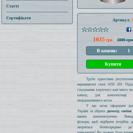
Статті
Сертифікати
Артикул:
1035
грн
1089 грн
Труба одностінна (неутеплен
нержавіючої сталі AISI 201. Підх
гільзування існуючого кам’яного чи
каналу, для комплектації 
твердопаливного котла.
У нас легко оформити дос
Україні та зібрати
димохід своїми
наших комплектуючих. Викори
фільтри, щоб підібрати потрібну д
зверніться безпосередньо 
менеджерів! Ви можете бути впевн