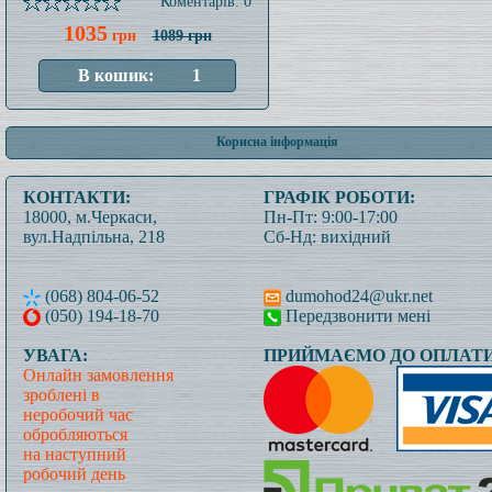
Коментарів: 0
1035
грн
1089 грн
Корисна інформація
КОНТАКТИ:
ГРАФІК РОБОТИ:
18000, м.Черкаси,
Пн-Пт: 9:00-17:00
вул.Надпільна, 218
Сб-Нд: вихідний
(068) 804-06-52
dumohod24@ukr.net
(050) 194-18-70
Передзвонити мені
УВАГА:
ПРИЙМАЄМО ДО ОПЛАТИ
Онлайн замовлення
зроблені в
неробочий час
обробляються
на наступний
робочий день