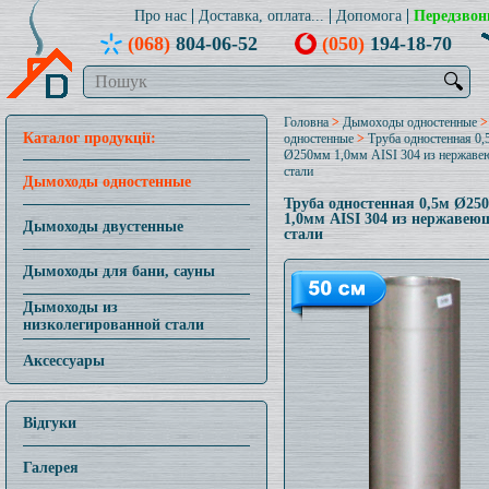
Про нас
Доставка, оплата...
Допомога
Передзвон
(068)
804-06-52
(050)
194-18-70
🔍
Головна
>
Дымоходы одностенные
Каталог продукції:
одностенные
>
Труба одностенная 0,
Ø250мм 1,0мм AISI 304 из нержав
стали
Дымоходы одностенные
Труба одностенная 0,5м Ø25
1,0мм AISI 304 из нержавею
Дымоходы двустенные
стали
Дымоходы для бани, сауны
Дымоходы из
низколегированной стали
Аксессуары
Відгуки
Галерея