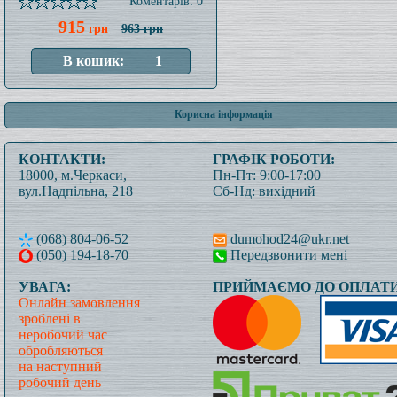
Коментарів: 0
915
грн
963 грн
Корисна інформація
КОНТАКТИ:
ГРАФІК РОБОТИ:
18000, м.Черкаси,
Пн-Пт: 9:00-17:00
вул.Надпільна, 218
Сб-Нд: вихідний
(068) 804-06-52
dumohod24@ukr.net
(050) 194-18-70
Передзвонити мені
УВАГА:
ПРИЙМАЄМО ДО ОПЛАТИ
Онлайн замовлення
зроблені в
неробочий час
обробляються
на наступний
робочий день