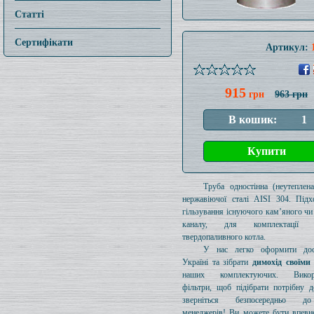
Статті
Сертифікати
Артикул:
915
грн
963 грн
Труба одностінна (неутеплен
нержавіючої сталі AISI 304. Підх
гільзування існуючого кам’яного чи
каналу, для комплектації 
твердопаливного котла.
У нас легко оформити дос
Україні та зібрати
димохід своїми
наших комплектуючих. Викори
фільтри, щоб підібрати потрібну д
зверніться безпосередньо 
менеджерів! Ви можете бути впевн