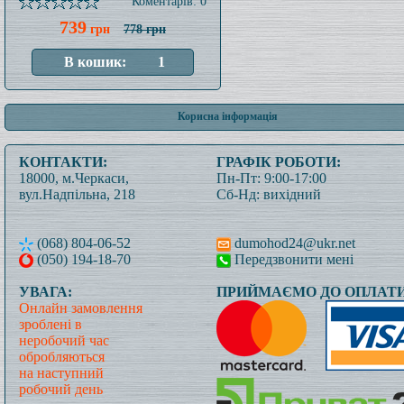
Коментарів: 0
739
грн
778 грн
Корисна інформація
КОНТАКТИ:
ГРАФІК РОБОТИ:
18000, м.Черкаси,
Пн-Пт: 9:00-17:00
вул.Надпільна, 218
Сб-Нд: вихідний
(068) 804-06-52
dumohod24@ukr.net
(050) 194-18-70
Передзвонити мені
УВАГА:
ПРИЙМАЄМО ДО ОПЛАТИ
Онлайн замовлення
зроблені в
неробочий час
обробляються
на наступний
робочий день