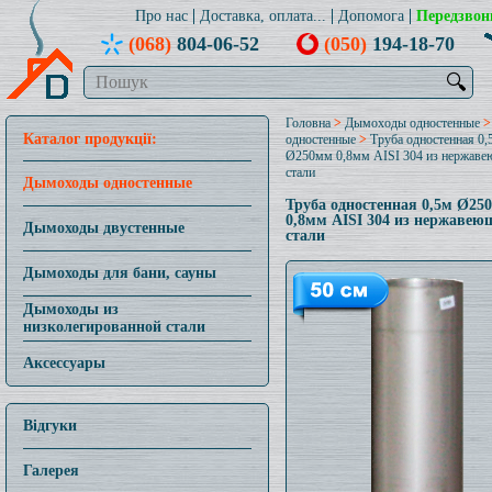
Про нас
Доставка, оплата...
Допомога
Передзвон
(068)
804-06-52
(050)
194-18-70
🔍
Головна
>
Дымоходы одностенные
Каталог продукції:
одностенные
>
Труба одностенная 0,
Ø250мм 0,8мм AISI 304 из нержав
стали
Дымоходы одностенные
Труба одностенная 0,5м Ø25
0,8мм AISI 304 из нержавею
Дымоходы двустенные
стали
Дымоходы для бани, сауны
Дымоходы из
низколегированной стали
Аксессуары
Відгуки
Галерея