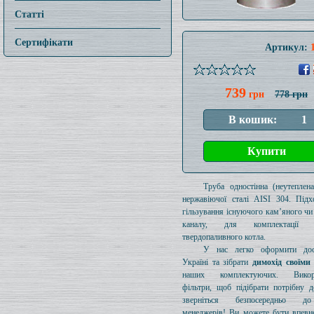
Статті
Сертифікати
Артикул:
739
грн
778 грн
Труба одностінна (неутеплен
нержавіючої сталі AISI 304. Підх
гільзування існуючого кам’яного чи
каналу, для комплектації 
твердопаливного котла.
У нас легко оформити дос
Україні та зібрати
димохід своїми
наших комплектуючих. Викори
фільтри, щоб підібрати потрібну д
зверніться безпосередньо 
менеджерів! Ви можете бути впевн