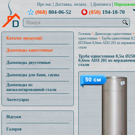
Про нас
Доставка, оплата...
Допомога
Передзвон
(068)
804-06-52
(050)
194-18-70
🔍
Головна
>
Дымоходы одностенные
Каталог продукції:
одностенные
>
Труба одностенная 0,
Ø250мм 0,6мм AISI 201 из нержав
стали
Дымоходы одностенные
Труба одностенная 0,5м Ø25
0,6мм AISI 201 из нержавею
Дымоходы двустенные
стали
Дымоходы для бани, сауны
Дымоходы из
низколегированной стали
Аксессуары
Відгуки
Галерея