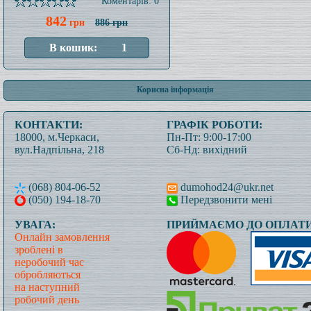
Коментарів: 0
842
грн
886 грн
Корисна інформація
КОНТАКТИ:
ГРАФІК РОБОТИ:
18000, м.Черкаси,
Пн-Пт: 9:00-17:00
вул.Надпільна, 218
Сб-Нд: вихідний
(068) 804-06-52
dumohod24@ukr.net
(050) 194-18-70
Передзвонити мені
УВАГА:
ПРИЙМАЄМО ДО ОПЛАТИ
Онлайн замовлення
зроблені в
неробочий час
обробляються
на наступний
робочий день