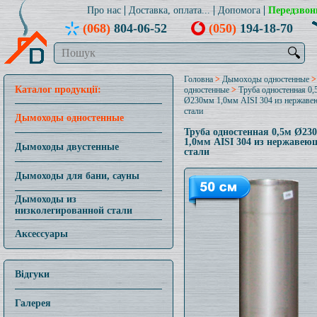
Про нас
Доставка, оплата...
Допомога
Передзвон
(068)
804-06-52
(050)
194-18-70
🔍
Головна
>
Дымоходы одностенные
Каталог продукції:
одностенные
>
Труба одностенная 0,
Ø230мм 1,0мм AISI 304 из нержав
стали
Дымоходы одностенные
Труба одностенная 0,5м Ø23
1,0мм AISI 304 из нержавею
Дымоходы двустенные
стали
Дымоходы для бани, сауны
Дымоходы из
низколегированной стали
Аксессуары
Відгуки
Галерея