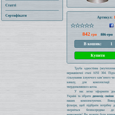
Статті
Сертифікати
Артикул:
842
грн
886 грн
Труба одностінна (неутеплен
нержавіючої сталі AISI 304. Підх
гільзування існуючого кам’яного чи
каналу, для комплектації 
твердопаливного котла.
У нас легко оформити дос
Україні та зібрати
димохід своїми
наших комплектуючих. Викори
фільтри, щоб підібрати потрібну д
зверніться безпосередньо 
менеджерів! Ви можете бути впевн