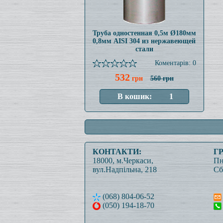
Труба одностенная 0,5м Ø180мм
0,8мм AISI 304 из нержавеющей
стали
Коментарів: 0
532
грн
560 грн
КОНТАКТИ:
Г
18000, м.Черкаси,
Пн
вул.Надпільна, 218
Сб
(068) 804-06-52
(050) 194-18-70