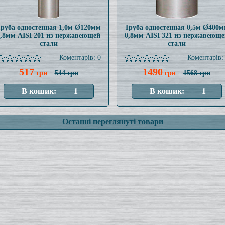
руба одностенная 1,0м Ø120мм
Труба одностенная 0,5м Ø400
0,8мм AISI 201 из нержавеющей
0,8мм AISI 321 из нержавеюще
стали
стали
Коментарів: 0
Коментарів:
517
1490
грн
544 грн
грн
1568 грн
Останні переглянуті товари