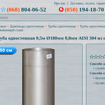
Про нас
Доставка, оплата, гарант
(068)
804-06-52
(050)
194-18-70
овна
>
Дымоходы одностенные
>
Трубы одностенные
>
Труба одностенна
жавеющей стали
уба одностенная 0,5м Ø180мм 0,8мм AISI 304 из
Способи д
• служб
Способи о
• безго
• післяп