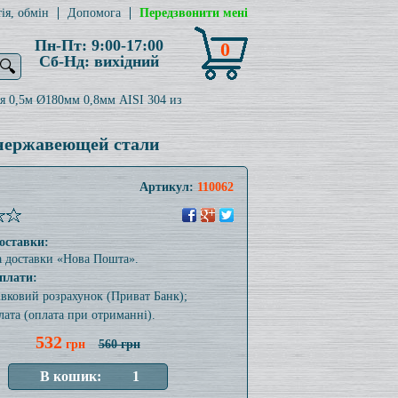
ія, обмін
Допомога
Передзвонити мені
Пн-Пт: 9:00-17:00
0
Сб-Нд: вихідний
🔍
я 0,5м Ø180мм 0,8мм AISI 304 из
 нержавеющей стали
Артикул:
110062
оставки:
а доставки «Нова Пошта».
плати:
тівковий розрахунок (Приват Банк);
лата (оплата при отриманні).
532
грн
560 грн