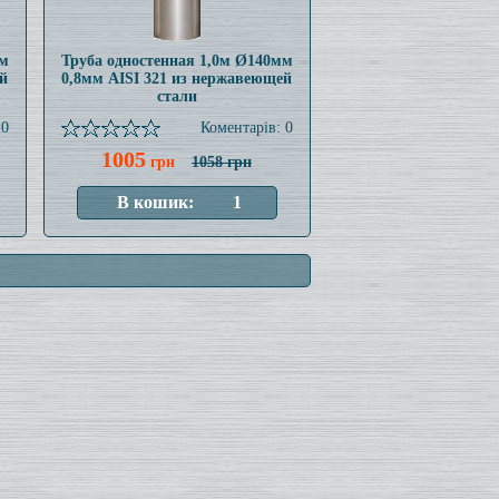
мм
Труба одностенная 1,0м Ø140мм
й
0,8мм AISI 321 из нержавеющей
стали
 0
Коментарів: 0
1005
грн
1058 грн