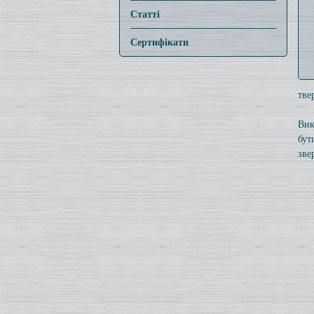
Статті
Сертифікати
тве
Вик
бут
зве