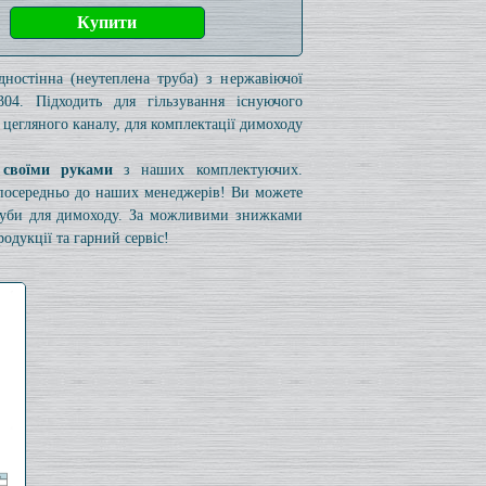
дностінна (неутеплена труба) з нержавіючої
304. Підходить для гільзування існуючого
 цегляного каналу, для комплектації димоходу
 своїми руками
з наших комплектуючих.
езпосередньо до наших менеджерів! Ви можете
труби для димоходу. За можливими знижками
одукції та гарний сервіс!