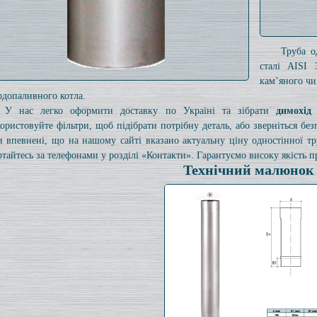
Труба о
сталі AISI 
кам’яного чи
рдопаливного котла.
У нас легко оформити доставку по Україні та зібрати
димохід
ористовуйте фільтри, щоб підібрати потрібну деталь, або зверніться б
и впевнені, що на нашому сайті вказано актуальну ціну одностінної 
ртайтесь за телефонами у розділі «Контакти». Гарантуємо високу якість пр
Технічний малюнок