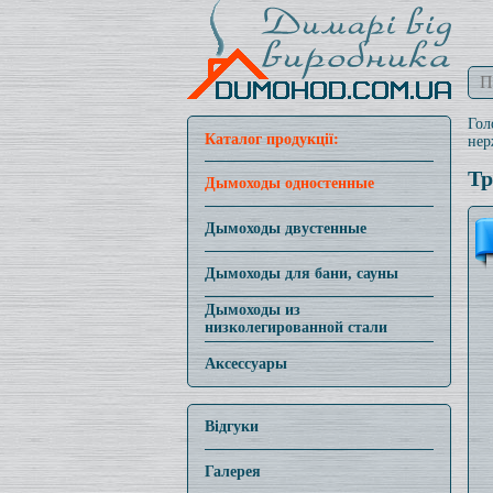
Гол
Каталог продукції:
нер
Тр
Дымоходы одностенные
Дымоходы двустенные
Дымоходы для бани, сауны
Дымоходы из
низколегированной стали
Аксессуары
Відгуки
Галерея