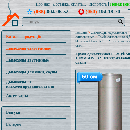
Про нас
Доставка, оплата...
Допомога
Передзвон
(068)
804-06-52
(050)
194-18-70
🔍
Головна
>
Дымоходы одностенные
Каталог продукції:
одностенные
>
Труба одностенная 0,
Ø150мм 1,0мм AISI 321 из нержав
стали
Дымоходы одностенные
Труба одностенная 0,5м Ø15
1,0мм AISI 321 из нержавею
Дымоходы двустенные
стали
Дымоходы для бани, сауны
Дымоходы из
низколегированной стали
Аксессуары
Відгуки
Галерея