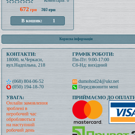
Коментарів: 0
672
грн
707 грн
Корисна інформація
КОНТАКТИ:
ГРАФІК РОБОТИ:
18000, м.Черкаси,
Пн-Пт: 9:00-17:00
вул.Надпільна, 218
Сб-Нд: вихідний
(068) 804-06-52
dumohod24@ukr.net
(050) 194-18-70
Передзвонити мені
УВАГА:
ПРИЙМАЄМО ДО ОПЛАТИ
Онлайн замовлення
зроблені в
неробочий час
обробляються
на наступний
робочий день