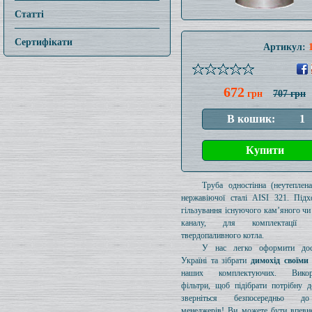
Статті
Сертифікати
Артикул:
672
грн
707 грн
Труба одностінна (неутеплен
нержавіючої сталі AISI 321. Підх
гільзування існуючого кам’яного чи
каналу, для комплектації 
твердопаливного котла.
У нас легко оформити дос
Україні та зібрати
димохід своїми
наших комплектуючих. Викори
фільтри, щоб підібрати потрібну д
зверніться безпосередньо 
менеджерів! Ви можете бути впевн