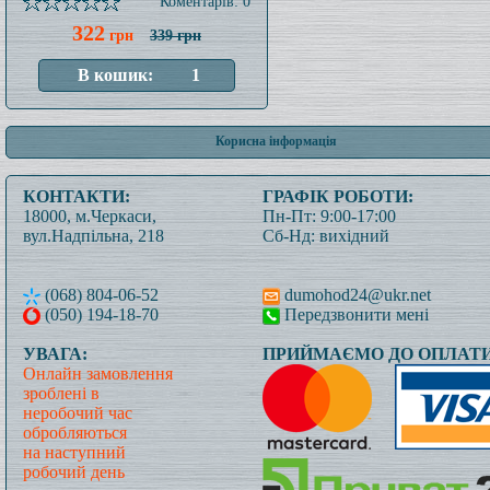
Коментарів: 0
322
грн
339 грн
Корисна інформація
КОНТАКТИ:
ГРАФІК РОБОТИ:
18000, м.Черкаси,
Пн-Пт: 9:00-17:00
вул.Надпільна, 218
Сб-Нд: вихідний
(068) 804-06-52
dumohod24@ukr.net
(050) 194-18-70
Передзвонити мені
УВАГА:
ПРИЙМАЄМО ДО ОПЛАТИ
Онлайн замовлення
зроблені в
неробочий час
обробляються
на наступний
робочий день