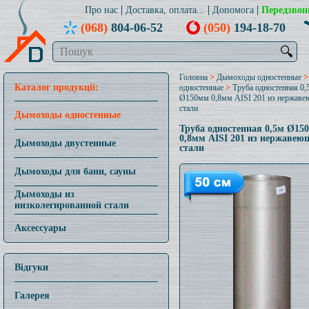
Про нас
Доставка, оплата...
Допомога
Передзвон
(068)
804-06-52
(050)
194-18-70
🔍
Головна
>
Дымоходы одностенные
Каталог продукції:
одностенные
>
Труба одностенная 0,
Ø150мм 0,8мм AISI 201 из нержав
стали
Дымоходы одностенные
Труба одностенная 0,5м Ø15
0,8мм AISI 201 из нержавею
Дымоходы двустенные
стали
Дымоходы для бани, сауны
Дымоходы из
низколегированной стали
Аксессуары
Відгуки
Галерея