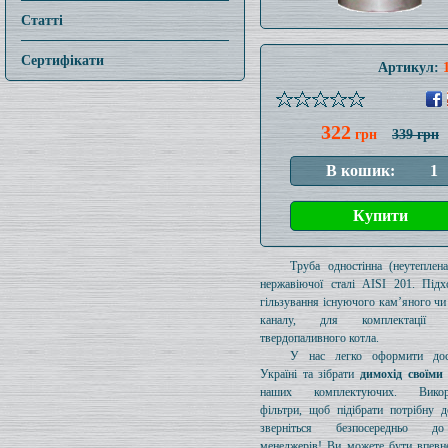
Статті
Сертифікати
Артикул:
322
грн
339 грн
Труба одностінна (неутеплен
нержавіючої сталі AISI 201. Підх
гільзування існуючого кам’яного чи
каналу, для комплектації 
твердопаливного котла.
У нас легко оформити дос
Україні та зібрати
димохід своїми
наших комплектуючих. Викори
фільтри, щоб підібрати потрібну д
зверніться безпосередньо 
менеджерів! Ви можете бути впевн