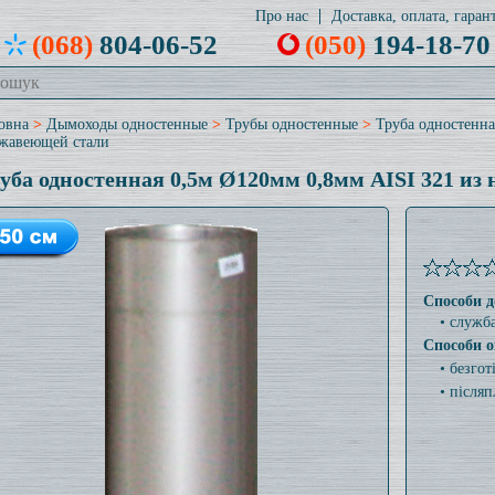
Про нас
Доставка, оплата, гарант
(068)
804-06-52
(050)
194-18-70
овна
>
Дымоходы одностенные
>
Трубы одностенные
>
Труба одностенна
жавеющей стали
уба одностенная 0,5м Ø120мм 0,8мм AISI 321 из
Способи д
• служб
Способи о
• безго
• післяп