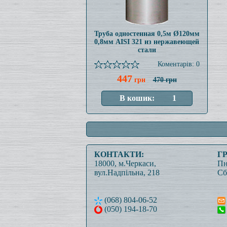
Труба одностенная 0,5м Ø120мм
0,8мм AISI 321 из нержавеющей
стали
Коментарів: 0
447
грн
470 грн
КОНТАКТИ:
Г
18000, м.Черкаси,
Пн
вул.Надпільна, 218
Сб
(068) 804-06-52
(050) 194-18-70