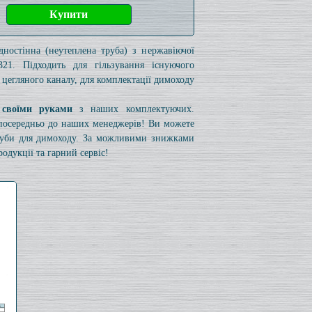
дностінна (неутеплена труба) з нержавіючої
321. Підходить для гільзування існуючого
 цегляного каналу, для комплектації димоходу
 своїми руками
з наших комплектуючих.
езпосередньо до наших менеджерів! Ви можете
труби для димоходу. За можливими знижками
одукції та гарний сервіс!