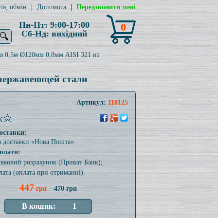
ія, обмін
Допомога
Передзвонити мені
Пн-Пт: 9:00-17:00
0
Сб-Нд: вихідний
🔍
я 0,5м Ø120мм 0,8мм AISI 321 из
 нержавеющей стали
Артикул:
110125
оставки:
а доставки «Нова Пошта».
плати:
тівковий розрахунок (Приват Банк);
лата (оплата при отриманні).
447
грн
470 грн