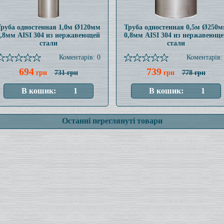
руба одностенная 1,0м Ø120мм
Труба одностенная 0,5м Ø250
0,8мм AISI 304 из нержавеющей
0,8мм AISI 304 из нержавеюще
стали
стали
Коментарів: 0
Коментарів:
694
739
грн
731 грн
грн
778 грн
Останні переглянуті товари