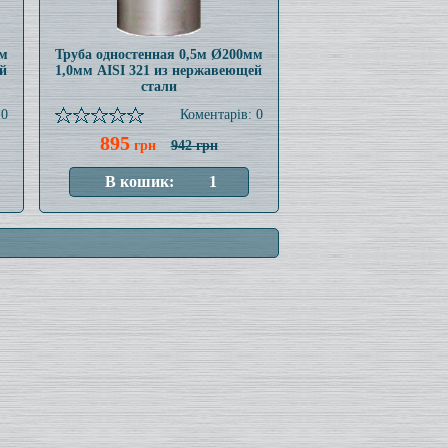
мм
Труба одностенная 0,5м Ø200мм
й
1,0мм AISI 321 из нержавеющей
стали
 0
Коментарів: 0
895
грн
942 грн