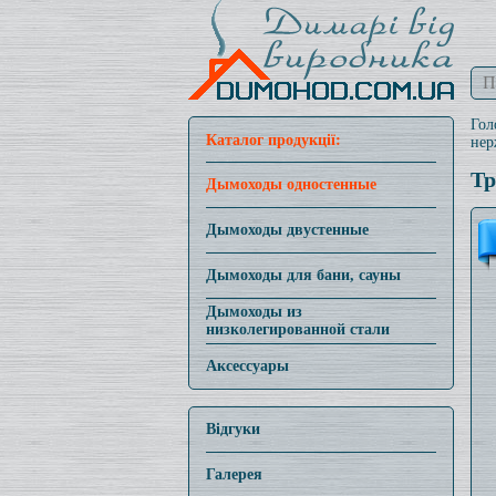
Гол
Каталог продукції:
нер
Тр
Дымоходы одностенные
Дымоходы двустенные
Дымоходы для бани, сауны
Дымоходы из
низколегированной стали
Аксессуары
Відгуки
Галерея