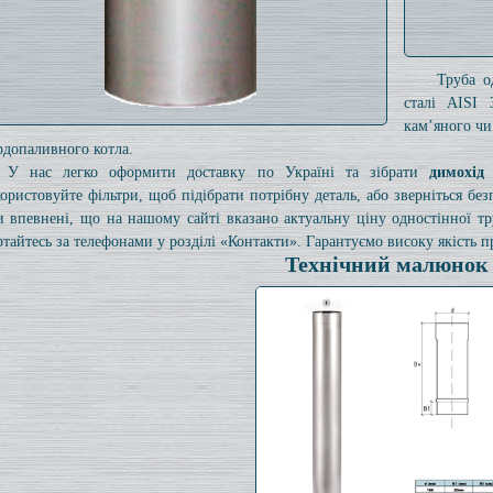
Труба о
сталі AISI 
кам’яного чи
рдопаливного котла.
У нас легко оформити доставку по Україні та зібрати
димохід
ористовуйте фільтри, щоб підібрати потрібну деталь, або зверніться б
и впевнені, що на нашому сайті вказано актуальну ціну одностінної 
ртайтесь за телефонами у розділі «Контакти». Гарантуємо високу якість пр
Технічний малюнок