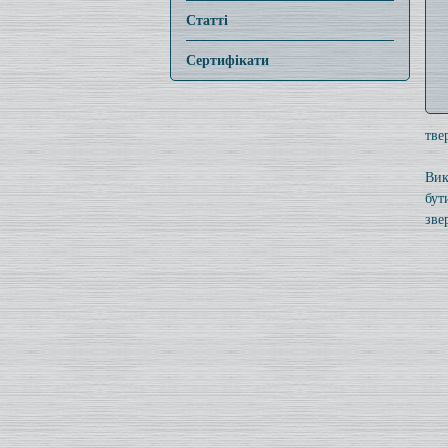
Статті
Сертифікати
тве
Вик
бут
зве