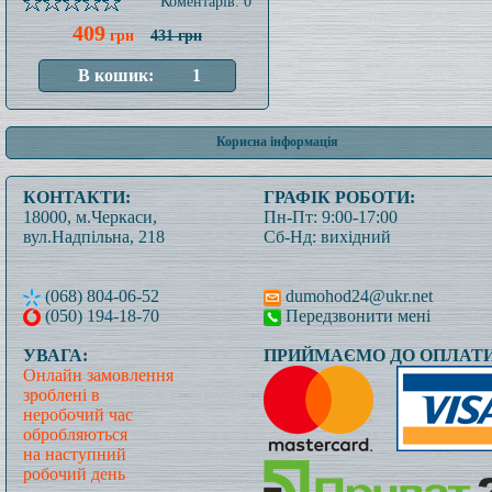
Коментарів: 0
409
грн
431 грн
Корисна інформація
КОНТАКТИ:
ГРАФІК РОБОТИ:
18000, м.Черкаси,
Пн-Пт: 9:00-17:00
вул.Надпільна, 218
Сб-Нд: вихідний
(068) 804-06-52
dumohod24@ukr.net
(050) 194-18-70
Передзвонити мені
УВАГА:
ПРИЙМАЄМО ДО ОПЛАТИ
Онлайн замовлення
зроблені в
неробочий час
обробляються
на наступний
робочий день