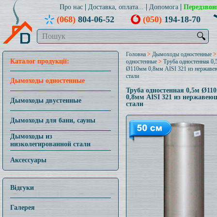
Про нас
Доставка, оплата...
Допомога
Передзвон
(068)
804-06-52
(050)
194-18-70
🔍
Головна
>
Дымоходы одностенные
Каталог продукції:
одностенные
>
Труба одностенная 0,
Ø110мм 0,8мм AISI 321 из нержав
стали
Дымоходы одностенные
Труба одностенная 0,5м Ø11
0,8мм AISI 321 из нержавею
Дымоходы двустенные
стали
Дымоходы для бани, сауны
Дымоходы из
низколегированной стали
Аксессуары
Відгуки
Галерея