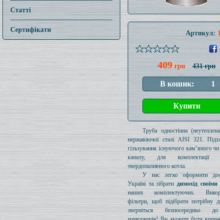
Статті
Сертифікати
Артикул:
409
грн
431 грн
Труба одностінна (неутеплен
нержавіючої сталі AISI 321. Підх
гільзування існуючого кам’яного чи
каналу, для комплектації 
твердопаливного котла.
У нас легко оформити дос
Україні та зібрати
димохід своїми
наших комплектуючих. Викори
фільтри, щоб підібрати потрібну д
зверніться безпосередньо 
менеджерів! Ви можете бути впевн