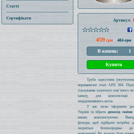
Статті
Сертифікати
Артикул:
459
грн
483 грн
Труба одностінна (неутеплен
нержавіючої сталі AISI 304. Підх
гільзування існуючого кам’яного чи
каналу, для комплектації 
твердопаливного котла.
У нас легко оформити дос
Україні та зібрати
димохід своїми
наших комплектуючих. Викори
фільтри, щоб підібрати потрібну д
зверніться безпосередньо 
менеджерів! Ви можете бути впевн