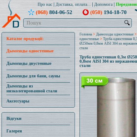
Про нас
Доставка, оплата...
Допомога
Передзвон
(068)
804-06-52
(050)
194-18-70
🔍
Головна
>
Дымоходы одностенные
Каталог продукції:
одностенные
>
Труба одностенная 0,
Ø250мм 0,8мм AISI 304 из нержав
стали
Дымоходы одностенные
Труба одностенная 0,3м Ø25
0,8мм AISI 304 из нержавею
Дымоходы двустенные
стали
Дымоходы для бани, сауны
Дымоходы из
низколегированной стали
Аксессуары
Відгуки
Галерея