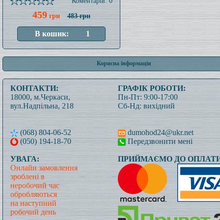
Коментарів: 0
459
грн
483 грн
Корисна інформація
КОНТАКТИ:
ГРАФІК РОБОТИ:
18000, м.Черкаси,
Пн-Пт: 9:00-17:00
вул.Надпільна, 218
Сб-Нд: вихідний
(068) 804-06-52
dumohod24@ukr.net
(050) 194-18-70
Передзвонити мені
УВАГА:
ПРИЙМАЄМО ДО ОПЛАТИ
Онлайн замовлення
зроблені в
неробочий час
обробляються
на наступний
робочий день