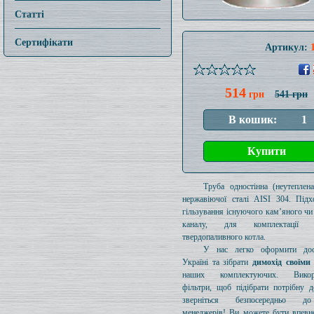
Статті
Сертифікати
Артикул:
514
грн
541 грн
Труба одностінна (неутеплен
нержавіючої сталі AISI 304. Підх
гільзування існуючого кам’яного чи
каналу, для комплектації 
твердопаливного котла.
У нас легко оформити дос
Україні та зібрати
димохід своїми
наших комплектуючих. Викори
фільтри, щоб підібрати потрібну д
зверніться безпосередньо 
менеджерів! Ви можете бути впевн