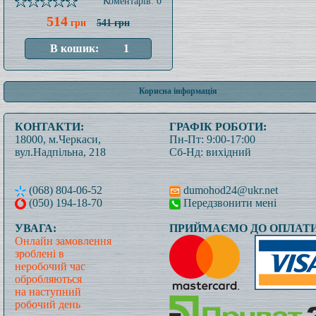
Коментарів: 0
514
грн
541 грн
Корисна інформація
КОНТАКТИ:
ГРАФІК РОБОТИ:
18000, м.Черкаси,
Пн-Пт: 9:00-17:00
вул.Надпільна, 218
Сб-Нд: вихідний
(068) 804-06-52
dumohod24@ukr.net
(050) 194-18-70
Передзвонити мені
УВАГА:
ПРИЙМАЄМО ДО ОПЛАТИ
Онлайн замовлення
зроблені в
неробочий час
обробляються
на наступний
робочий день