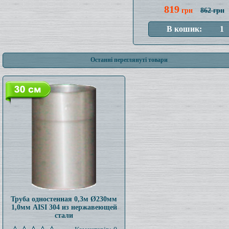
819
грн
862 грн
Останні переглянуті товари
Труба одностенная 0,3м Ø230мм
1,0мм AISI 304 из нержавеющей
стали