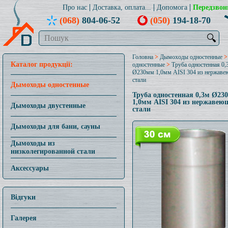
Про нас
Доставка, оплата...
Допомога
Передзвон
(068)
804-06-52
(050)
194-18-70
🔍
Головна
>
Дымоходы одностенные
Каталог продукції:
одностенные
>
Труба одностенная 0,
Ø230мм 1,0мм AISI 304 из нержав
стали
Дымоходы одностенные
Труба одностенная 0,3м Ø23
1,0мм AISI 304 из нержавею
Дымоходы двустенные
стали
Дымоходы для бани, сауны
Дымоходы из
низколегированной стали
Аксессуары
Відгуки
Галерея