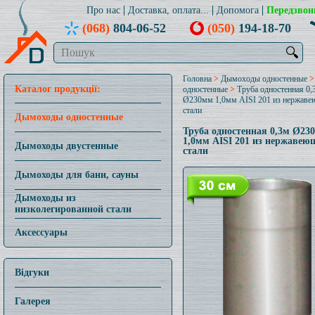
Про нас
Доставка, оплата...
Допомога
Передзвон
(068)
804-06-52
(050)
194-18-70
🔍
Головна
>
Дымоходы одностенные
Каталог продукції:
одностенные
>
Труба одностенная 0,
Ø230мм 1,0мм AISI 201 из нержав
стали
Дымоходы одностенные
Труба одностенная 0,3м Ø23
1,0мм AISI 201 из нержавею
Дымоходы двустенные
стали
Дымоходы для бани, сауны
Дымоходы из
низколегированной стали
Аксессуары
Відгуки
Галерея