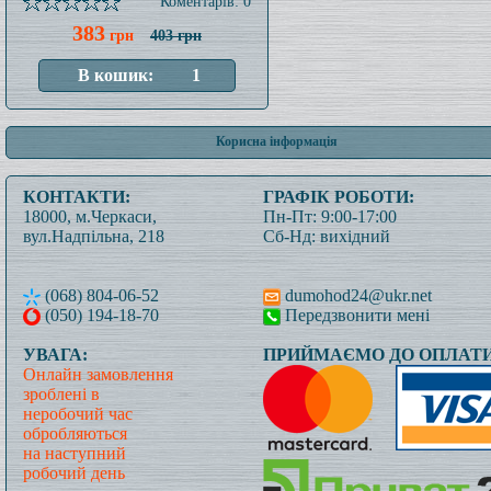
Коментарів: 0
383
грн
403 грн
Корисна інформація
КОНТАКТИ:
ГРАФІК РОБОТИ:
18000, м.Черкаси,
Пн-Пт: 9:00-17:00
вул.Надпільна, 218
Сб-Нд: вихідний
(068) 804-06-52
dumohod24@ukr.net
(050) 194-18-70
Передзвонити мені
УВАГА:
ПРИЙМАЄМО ДО ОПЛАТИ
Онлайн замовлення
зроблені в
неробочий час
обробляються
на наступний
робочий день