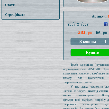
Статті
Сертифікати
Артикул:
383
грн
403 грн
Труба одностінна (неутеплен
нержавіючої сталі AISI 201. Підх
гільзування існуючого кам’яного чи
каналу, для комплектації 
твердопаливного котла.
У нас легко оформити дос
Україні та зібрати
димохід своїми
наших комплектуючих. Викори
фільтри, щоб підібрати потрібну д
зверніться безпосередньо 
менеджерів! Ви можете бути впевн