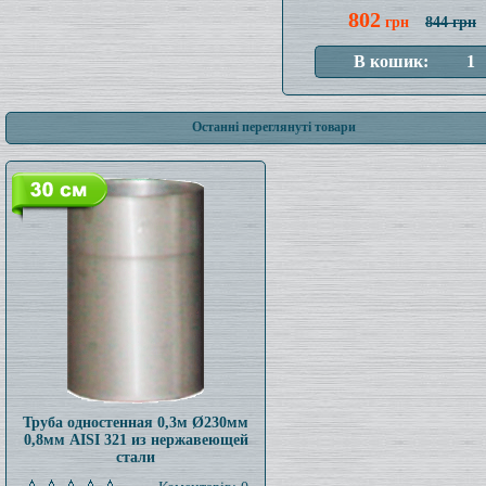
802
грн
844 грн
Останні переглянуті товари
Труба одностенная 0,3м Ø230мм
0,8мм AISI 321 из нержавеющей
стали