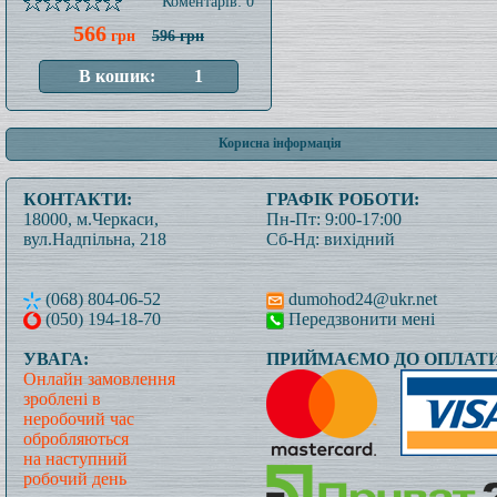
Коментарів: 0
566
грн
596 грн
Корисна інформація
КОНТАКТИ:
ГРАФІК РОБОТИ:
18000, м.Черкаси,
Пн-Пт: 9:00-17:00
вул.Надпільна, 218
Сб-Нд: вихідний
(068) 804-06-52
dumohod24@ukr.net
(050) 194-18-70
Передзвонити мені
УВАГА:
ПРИЙМАЄМО ДО ОПЛАТИ
Онлайн замовлення
зроблені в
неробочий час
обробляються
на наступний
робочий день