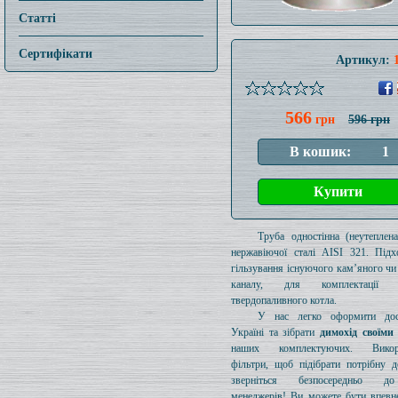
Статті
Сертифікати
Артикул:
566
грн
596 грн
Труба одностінна (неутеплен
нержавіючої сталі AISI 321. Підх
гільзування існуючого кам’яного чи
каналу, для комплектації 
твердопаливного котла.
У нас легко оформити дос
Україні та зібрати
димохід своїми
наших комплектуючих. Викори
фільтри, щоб підібрати потрібну д
зверніться безпосередньо 
менеджерів! Ви можете бути впевн