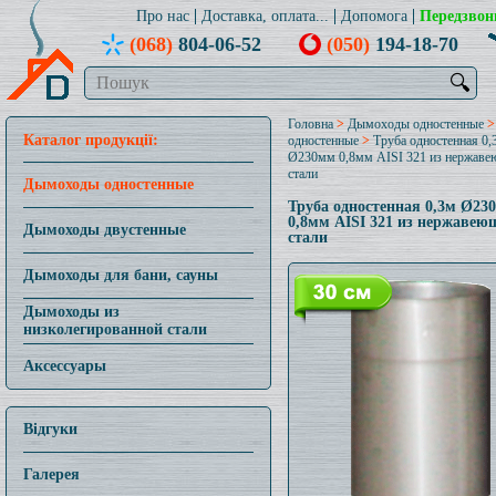
Про нас
Доставка, оплата...
Допомога
Передзвон
(068)
804-06-52
(050)
194-18-70
🔍
Головна
>
Дымоходы одностенные
Каталог продукції:
одностенные
>
Труба одностенная 0,
Ø230мм 0,8мм AISI 321 из нержав
стали
Дымоходы одностенные
Труба одностенная 0,3м Ø23
0,8мм AISI 321 из нержавею
Дымоходы двустенные
стали
Дымоходы для бани, сауны
Дымоходы из
низколегированной стали
Аксессуары
Відгуки
Галерея