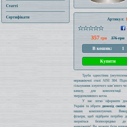
Статті
Сертифікати
Артикул:
357
грн
376 грн
Труба одностінна (неутеплен
нержавіючої сталі AISI 304. Підх
гільзування існуючого кам’яного чи
каналу, для комплектації 
твердопаливного котла.
У нас легко оформити дос
Україні та зібрати
димохід своїми
наших комплектуючих. Викори
фільтри, щоб підібрати потрібну д
зверніться безпосередньо 
менеджерів! Ви можете бути впевн