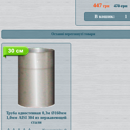
447
грн
470 грн
Останні переглянуті товари
Труба одностенная 0,3м Ø160мм
1,0мм AISI 304 из нержавеющей
стали