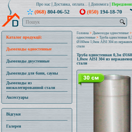
Про нас
Доставка, оплата...
Допомога
Передзвон
(068)
804-06-52
(050)
194-18-70
🔍
Головна
>
Дымоходы одностенные
Каталог продукції:
одностенные
>
Труба одностенная 0,
Ø160мм 1,0мм AISI 304 из нержав
стали
Дымоходы одностенные
Труба одностенная 0,3м Ø16
1,0мм AISI 304 из нержавею
Дымоходы двустенные
стали
Дымоходы для бани, сауны
Дымоходы из
низколегированной стали
Аксессуары
Відгуки
Галерея