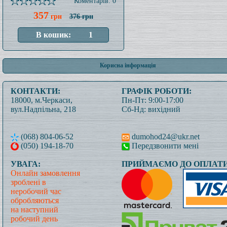
Коментарів: 0
357
грн
376 грн
Корисна інформація
КОНТАКТИ:
ГРАФІК РОБОТИ:
18000, м.Черкаси,
Пн-Пт: 9:00-17:00
вул.Надпільна, 218
Сб-Нд: вихідний
(068) 804-06-52
dumohod24@ukr.net
(050) 194-18-70
Передзвонити мені
УВАГА:
ПРИЙМАЄМО ДО ОПЛАТИ
Онлайн замовлення
зроблені в
неробочий час
обробляються
на наступний
робочий день