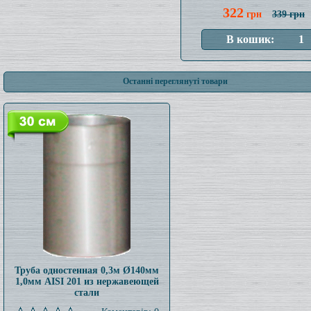
322
грн
339 грн
Останні переглянуті товари
Труба одностенная 0,3м Ø140мм
1,0мм AISI 201 из нержавеющей
стали