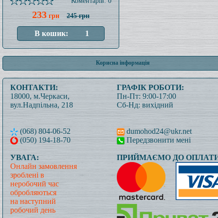
Коментарів: 0
233
грн
245 грн
Корисна інформація
КОНТАКТИ:
ГРАФІК РОБОТИ:
18000, м.Черкаси,
Пн-Пт: 9:00-17:00
вул.Надпільна, 218
Сб-Нд: вихідний
(068) 804-06-52
dumohod24@ukr.net
(050) 194-18-70
Передзвонити мені
УВАГА:
ПРИЙМАЄМО ДО ОПЛАТИ
Онлайн замовлення
зроблені в
неробочий час
обробляються
на наступний
робочий день