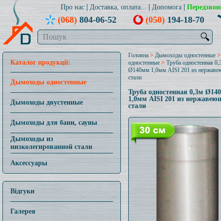
Про нас
Доставка, оплата...
Допомога
Передзвон
(068)
804-06-52
(050)
194-18-70
🔍
Головна
>
Дымоходы одностенные
Каталог продукції:
одностенные
>
Труба одностенная 0,
Ø140мм 1,0мм AISI 201 из нержав
стали
Дымоходы одностенные
Труба одностенная 0,3м Ø14
1,0мм AISI 201 из нержавею
Дымоходы двустенные
стали
Дымоходы для бани, сауны
Дымоходы из
низколегированной стали
Аксессуары
Відгуки
Галерея