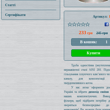
Статті
Сертифікати
Артикул:
233
грн
245 грн
Труба одностінна (неутеплен
нержавіючої сталі AISI 201. Підх
гільзування існуючого кам’яного чи
каналу, для комплектації 
твердопаливного котла.
У нас легко оформити дос
Україні та зібрати
димохід своїми
наших комплектуючих. Викори
фільтри, щоб підібрати потрібну д
зверніться безпосередньо 
менеджерів! Ви можете бути впевн