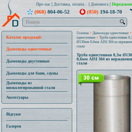
Про нас
Доставка, оплата...
Допомога
Передзвон
(068)
804-06-52
(050)
194-18-70
🔍
Головна
>
Дымоходы одностенные
Каталог продукції:
одностенные
>
Труба одностенная 0,
Ø130мм 0,6мм AISI 304 из нержав
стали
Дымоходы одностенные
Труба одностенная 0,3м Ø13
0,6мм AISI 304 из нержавею
Дымоходы двустенные
стали
Дымоходы для бани, сауны
Дымоходы из
низколегированной стали
Аксессуары
Відгуки
Галерея