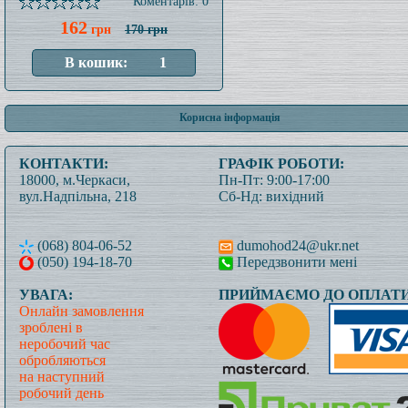
Коментарів: 0
162
грн
170 грн
Корисна інформація
КОНТАКТИ:
ГРАФІК РОБОТИ:
18000, м.Черкаси,
Пн-Пт: 9:00-17:00
вул.Надпільна, 218
Сб-Нд: вихідний
(068) 804-06-52
dumohod24@ukr.net
(050) 194-18-70
Передзвонити мені
УВАГА:
ПРИЙМАЄМО ДО ОПЛАТИ
Онлайн замовлення
зроблені в
неробочий час
обробляються
на наступний
робочий день