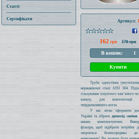
Статті
Сертифікати
Артикул:
162
грн
170 грн
Труба одностінна (неутеплен
нержавіючої сталі AISI 304. Підх
гільзування існуючого кам’яного чи
каналу, для комплектації 
твердопаливного котла.
У нас легко оформити дос
Україні та зібрати
димохід своїми
наших комплектуючих. Викори
фільтри, щоб підібрати потрібну д
зверніться безпосередньо 
менеджерів! Ви можете бути впевн