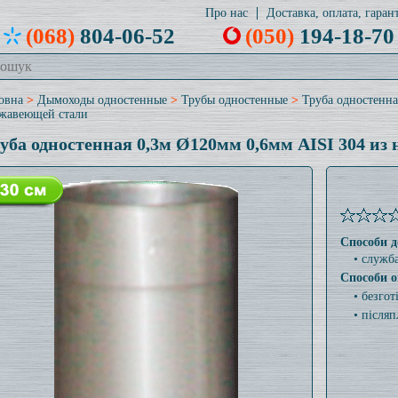
Про нас
Доставка, оплата, гарант
(068)
804-06-52
(050)
194-18-70
овна
>
Дымоходы одностенные
>
Трубы одностенные
>
Труба одностенна
жавеющей стали
уба одностенная 0,3м Ø120мм 0,6мм AISI 304 из
Способи д
• служб
Способи о
• безго
• післяп