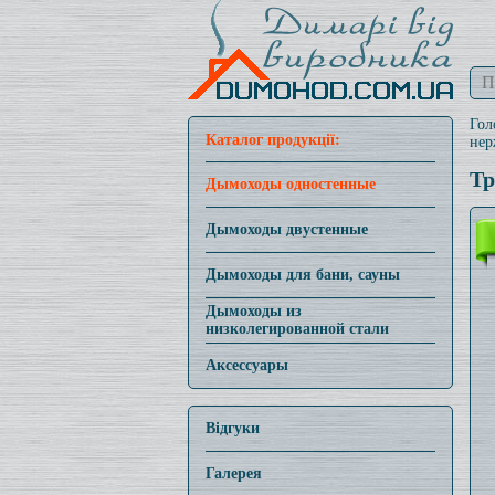
Гол
Каталог продукції:
нер
Тр
Дымоходы одностенные
Дымоходы двустенные
Дымоходы для бани, сауны
Дымоходы из
низколегированной стали
Аксессуары
Відгуки
Галерея