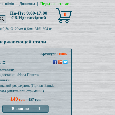
ія, обмін
Допомога
Передзвонити мені
Пн-Пт: 9:00-17:00
0
Сб-Нд: вихідний
🔍
я 0,3м Ø120мм 0,6мм AISI 304 из
 нержавеющей стали
Артикул:
110007
оставки:
а доставки «Нова Пошта».
плати:
тівковий розрахунок (Приват Банк);
лата (оплата при отриманні).
149
грн
157 грн