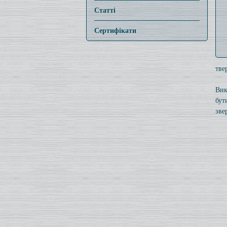
Статті
Сертифікати
тве
Вик
бут
зве