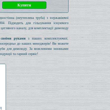
дностінна (неутеплена труба) з нержавіючої
304. Підходить для гільзування існуючого
 цегляного каналу, для комплектації димоходу
 своїми руками
з наших комплектуючих.
езпосередньо до наших менеджерів! Ви можете
труби для димоходу. За можливими знижками
одукції та гарний сервіс!