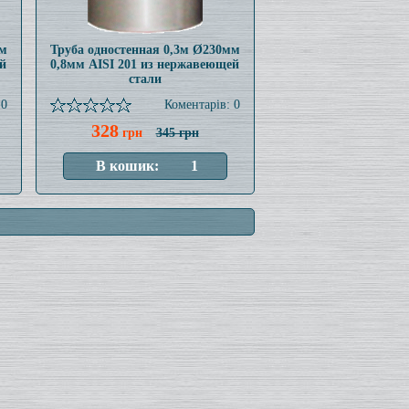
мм
Труба одностенная 0,3м Ø230мм
й
0,8мм AISI 201 из нержавеющей
стали
 0
Коментарів: 0
328
грн
345 грн