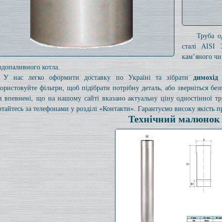
Труба о
сталі AISI 
кам’яного чи
рдопаливного котла.
У нас легко оформити доставку по Україні та зібрати
димохід
ористовуйте фільтри, щоб підібрати потрібну деталь, або зверніться б
и впевнені, що на нашому сайті вказано актуальну ціну одностінної 
ртайтесь за телефонами у розділі «Контакти». Гарантуємо високу якість пр
Технічний малюнок