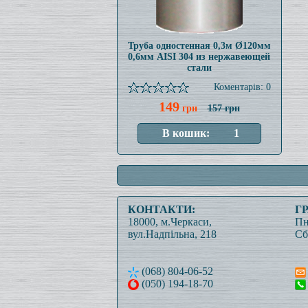
Труба одностенная 0,3м Ø120мм
0,6мм AISI 304 из нержавеющей
стали
Коментарів: 0
149
грн
157 грн
КОНТАКТИ:
Г
18000, м.Черкаси,
Пн
вул.Надпільна, 218
Сб
(068) 804-06-52
(050) 194-18-70