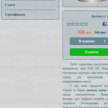
Статті
Сертифікати
Артикул:
328
грн
345 грн
Труба одностінна (неутеплен
нержавіючої сталі AISI 321. Підх
гільзування існуючого кам’яного чи
каналу, для комплектації 
твердопаливного котла.
У нас легко оформити дос
Україні та зібрати
димохід своїми
наших комплектуючих. Викори
фільтри, щоб підібрати потрібну д
зверніться безпосередньо 
менеджерів! Ви можете бути впевн