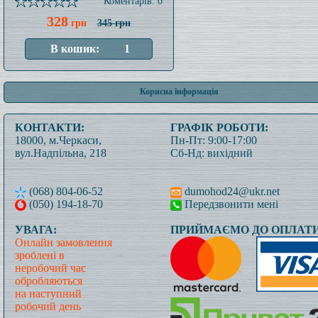
Коментарів: 0
328
грн
345 грн
Корисна інформація
КОНТАКТИ:
ГРАФІК РОБОТИ:
18000, м.Черкаси,
Пн-Пт: 9:00-17:00
вул.Надпільна, 218
Сб-Нд: вихідний
(068) 804-06-52
dumohod24@ukr.net
(050) 194-18-70
Передзвонити мені
УВАГА:
ПРИЙМАЄМО ДО ОПЛАТИ
Онлайн замовлення
зроблені в
неробочий час
обробляються
на наступний
робочий день