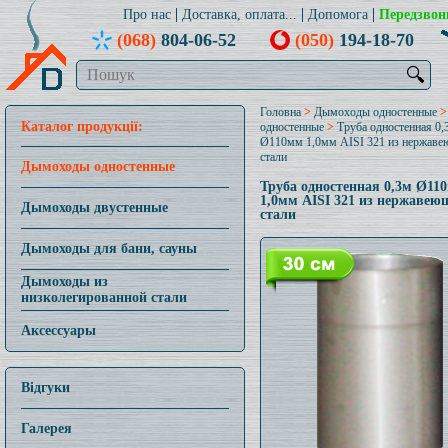
Про нас
Доставка, оплата...
Допомога
Передзвон
(068)
804-06-52
(050)
194-18-70
🔍
Головна
>
Дымоходы одностенные
Каталог продукції:
одностенные
>
Труба одностенная 0,
Ø110мм 1,0мм AISI 321 из нержав
стали
Дымоходы одностенные
Труба одностенная 0,3м Ø11
1,0мм AISI 321 из нержавею
Дымоходы двустенные
стали
Дымоходы для бани, сауны
Дымоходы из
низколегированной стали
Аксессуары
Відгуки
Галерея