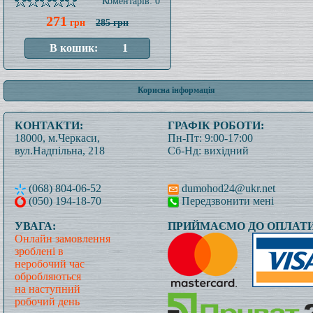
Коментарів: 0
271
грн
285 грн
Корисна інформація
КОНТАКТИ:
ГРАФІК РОБОТИ:
18000, м.Черкаси,
Пн-Пт: 9:00-17:00
вул.Надпільна, 218
Сб-Нд: вихідний
(068) 804-06-52
dumohod24@ukr.net
(050) 194-18-70
Передзвонити мені
УВАГА:
ПРИЙМАЄМО ДО ОПЛАТИ
Онлайн замовлення
зроблені в
неробочий час
обробляються
на наступний
робочий день