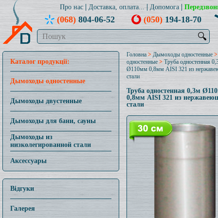
Про нас
Доставка, оплата...
Допомога
Передзвон
(068)
804-06-52
(050)
194-18-70
🔍
Головна
>
Дымоходы одностенные
Каталог продукції:
одностенные
>
Труба одностенная 0,
Ø110мм 0,8мм AISI 321 из нержав
стали
Дымоходы одностенные
Труба одностенная 0,3м Ø11
0,8мм AISI 321 из нержавею
Дымоходы двустенные
стали
Дымоходы для бани, сауны
Дымоходы из
низколегированной стали
Аксессуары
Відгуки
Галерея