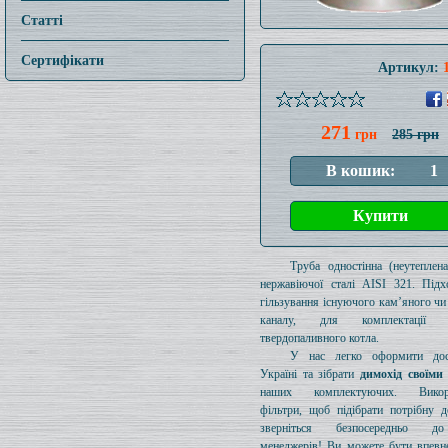
Статті
Сертифікати
Артикул:
271
грн
285 грн
Труба одностінна (неутеплен
нержавіючої сталі AISI 321. Підх
гільзування існуючого кам’яного чи
каналу, для комплектації 
твердопаливного котла.
У нас легко оформити дос
Україні та зібрати
димохід своїми
наших комплектуючих. Викори
фільтри, щоб підібрати потрібну д
зверніться безпосередньо 
менеджерів! Ви можете бути впевн