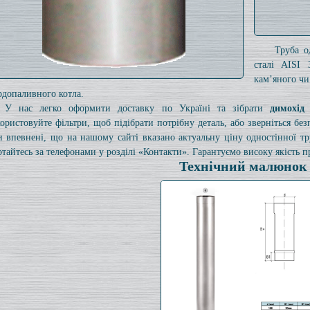
Труба о
сталі AISI 
кам’яного чи
рдопаливного котла.
У нас легко оформити доставку по Україні та зібрати
димохід
ористовуйте фільтри, щоб підібрати потрібну деталь, або зверніться б
и впевнені, що на нашому сайті вказано актуальну ціну одностінної 
ртайтесь за телефонами у розділі «Контакти». Гарантуємо високу якість пр
Технічний малюнок