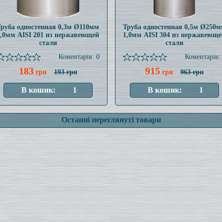
Труба одностенная 0,3м Ø110мм
Труба одностенная 0,5м Ø250
1,0мм AISI 201 из нержавеющей
1,0мм AISI 304 из нержавеюще
стали
стали
Коментарів: 0
Коментарів:
183
915
грн
193 грн
грн
963 грн
Останні переглянуті товари