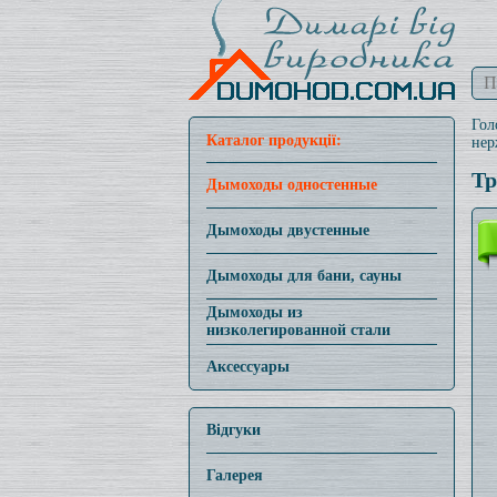
Гол
Каталог продукції:
нер
Тр
Дымоходы одностенные
Дымоходы двустенные
Дымоходы для бани, сауны
Дымоходы из
низколегированной стали
Аксессуары
Відгуки
Галерея