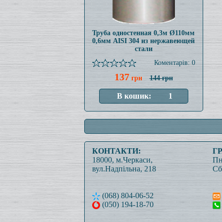
Труба одностенная 0,3м Ø110мм
0,6мм AISI 304 из нержавеющей
стали
Коментарів: 0
137
грн
144 грн
КОНТАКТИ:
Г
18000, м.Черкаси,
Пн
вул.Надпільна, 218
Сб
(068) 804-06-52
(050) 194-18-70