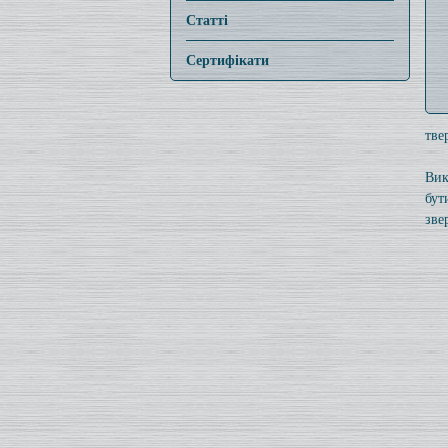
Статті
Сертифікати
тве
Вик
бут
зве