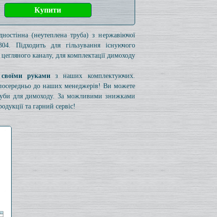
дностінна (неутеплена труба) з нержавіючої
304. Підходить для гільзування існуючого
 цегляного каналу, для комплектації димоходу
 своїми руками
з наших комплектуючих.
езпосередньо до наших менеджерів! Ви можете
труби для димоходу. За можливими знижками
одукції та гарний сервіс!