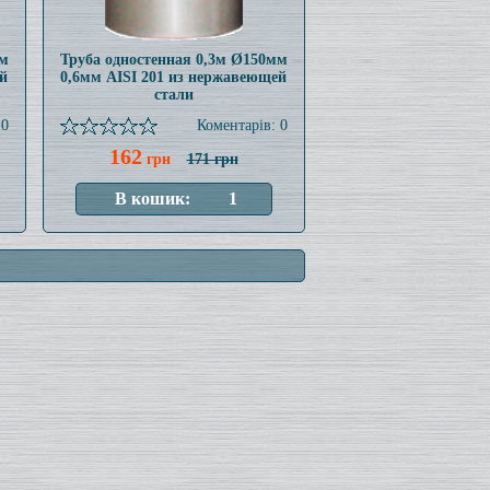
мм
Труба одностенная 0,3м Ø150мм
й
0,6мм AISI 201 из нержавеющей
стали
 0
Коментарів: 0
162
грн
171 грн