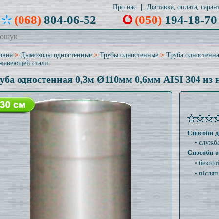
Про нас
Доставка, оплата, гарант
(068)
804-06-52
(050)
194-18-70
овна
>
Дымоходы одностенные
>
Трубы одностенные
>
Труба одностенна
жавеющей стали
уба одностенная 0,3м Ø110мм 0,6мм AISI 304 из
Способи д
• служб
Способи о
• безго
• післяп