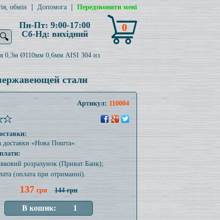
ія, обмін
Допомога
Передзвонити мені
Пн-Пт: 9:00-17:00
0
Сб-Нд: вихідний
🔍
я 0,3м Ø110мм 0,6мм AISI 304 из
 нержавеющей стали
Артикул:
110004
оставки:
а доставки «Нова Пошта».
плати:
тівковий розрахунок (Приват Банк);
лата (оплата при отриманні).
137
грн
144 грн