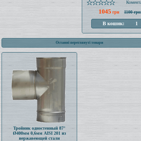
Комента
1045
грн
1100 грн
Останні переглянуті товари
Тройник одностенный 87°
Ø400мм 0,6мм AISI 201 из
нержавеющей стали