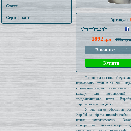
Статті
Сертифікати
Артикул:
1892
грн
1992 грн
Трійник одностінний (неутеплен
нержавіючої сталі AISI 201. Підх
гільзування існуючого кам’яного чи
каналу, для комплектації 
твердопаливного котла. Вироб
Україна, ціни – складські.
У нас легко оформити дос
Україні та зібрати
димохід своїми
наших комплектуючих. Викори
фільтри, щоб підібрати потрібну д
зверніться до наших менеджерів. 