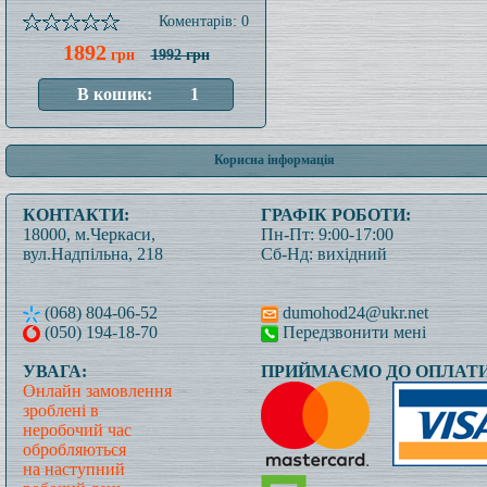
Коментарів: 0
1892
грн
1992 грн
Корисна інформація
КОНТАКТИ:
ГРАФІК РОБОТИ:
18000, м.Черкаси,
Пн-Пт: 9:00-17:00
вул.Надпільна, 218
Сб-Нд: вихідний
(068) 804-06-52
dumohod24@ukr.net
(050) 194-18-70
Передзвонити мені
УВАГА:
ПРИЙМАЄМО ДО ОПЛАТИ
Онлайн замовлення
зроблені в
неробочий час
обробляються
на наступний