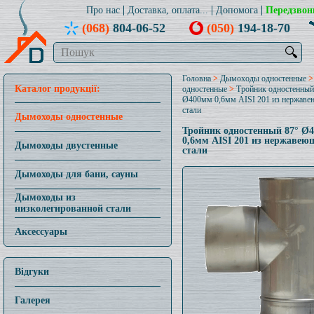
Про нас
Доставка, оплата...
Допомога
Передзвон
(068)
804-06-52
(050)
194-18-70
🔍
Головна
>
Дымоходы одностенные
Каталог продукції:
одностенные
>
Тройник одностенный
Ø400мм 0,6мм AISI 201 из нержав
стали
Дымоходы одностенные
Тройник одностенный 87° Ø
0,6мм AISI 201 из нержавею
Дымоходы двустенные
стали
Дымоходы для бани, сауны
Дымоходы из
низколегированной стали
Аксессуары
Відгуки
Галерея