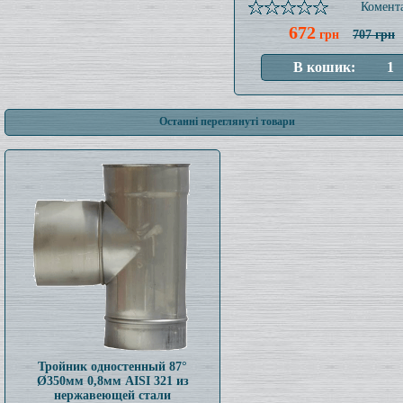
Комента
672
грн
707 грн
Останні переглянуті товари
Тройник одностенный 87°
Ø350мм 0,8мм AISI 321 из
нержавеющей стали