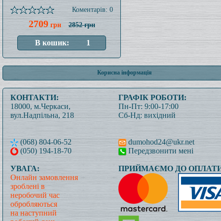
Коментарів: 0
2709
грн
2852 грн
Корисна інформація
КОНТАКТИ:
ГРАФІК РОБОТИ:
18000, м.Черкаси,
Пн-Пт: 9:00-17:00
вул.Надпільна, 218
Сб-Нд: вихідний
(068) 804-06-52
dumohod24@ukr.net
(050) 194-18-70
Передзвонити мені
УВАГА:
ПРИЙМАЄМО ДО ОПЛАТИ
Онлайн замовлення
зроблені в
неробочий час
обробляються
на наступний