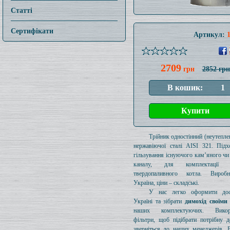
Статті
Сертифікати
Артикул:
2709
грн
2852 грн
Трійник одностінний (неутеплен
нержавіючої сталі AISI 321. Підх
гільзування існуючого кам’яного чи
каналу, для комплектації 
твердопаливного котла. Вироб
Україна, ціни – складські.
У нас легко оформити дос
Україні та зібрати
димохід своїми
наших комплектуючих. Викори
фільтри, щоб підібрати потрібну д
зверніться до наших менеджерів. 