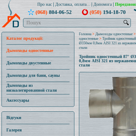
Про нас
Доставка, оплата...
Допомога
Передзвон
(068)
804-06-52
(050)
194-18-70
🔍
Головна
>
Дымоходы одностенные
Каталог продукції:
одностенные
>
Тройник одностенный
Ø350мм 0,8мм AISI 321 из нержав
стали
Дымоходы одностенные
Тройник одностенный 87° Ø
0,8мм AISI 321 из нержавею
Дымоходы двустенные
стали
Дымоходы для бани, сауны
Дымоходы из
низколегированной стали
Аксессуары
Відгуки
Галерея