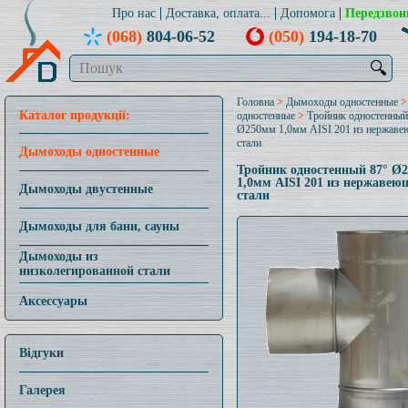
Про нас
Доставка, оплата...
Допомога
Передзвон
(068)
804-06-52
(050)
194-18-70
🔍
Головна
>
Дымоходы одностенные
Каталог продукції:
одностенные
>
Тройник одностенный
Ø250мм 1,0мм AISI 201 из нержав
стали
Дымоходы одностенные
Тройник одностенный 87° Ø
1,0мм AISI 201 из нержавею
Дымоходы двустенные
стали
Дымоходы для бани, сауны
Дымоходы из
низколегированной стали
Аксессуары
Відгуки
Галерея