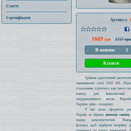
Статті
Сертифікати
Артикул:
1669
грн
1757 грн
Трійник одностінний (неутеплен
нержавіючої сталі AISI 201. Підх
гільзування існуючого кам’яного чи
каналу, для комплектації 
твердопаливного котла. Вироб
Україна, ціни – складські.
У нас легко оформити дос
Україні та зібрати
димохід своїми
наших комплектуючих. Викори
фільтри, щоб підібрати потрібну д
зверніться до наших менеджерів. 