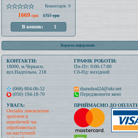
Коментарів: 0
1669
грн
1757 грн
Корисна інформація
КОНТАКТИ:
ГРАФІК РОБОТИ:
18000, м.Черкаси,
Пн-Пт: 9:00-17:00
вул.Надпільна, 218
Сб-Нд: вихідний
(068) 804-06-52
dumohod24@ukr.net
(050) 194-18-70
Передзвонити мені
УВАГА:
ПРИЙМАЄМО ДО ОПЛАТИ
Онлайн замовлення
зроблені в
неробочий час
обробляються
на наступний