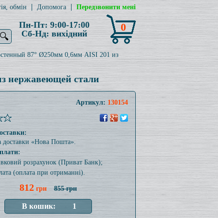
ія, обмін
Допомога
Передзвонити мені
Пн-Пт: 9:00-17:00
0
Сб-Нд: вихідний
🔍
стенный 87° Ø250мм 0,6мм AISI 201 из
из нержавеющей стали
Артикул:
130154
оставки:
а доставки «Нова Пошта».
плати:
тівковий розрахунок (Приват Банк);
лата (оплата при отриманні).
812
грн
855 грн