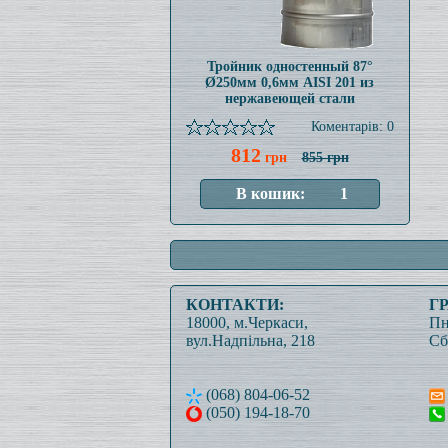
Тройник одностенный 87°
Ø250мм 0,6мм AISI 201 из
нержавеющей стали
Коментарів: 0
812
грн
855 грн
КОНТАКТИ:
Г
18000, м.Черкаси,
Пн
вул.Надпільна, 218
Сб
(068) 804-06-52
(050) 194-18-70