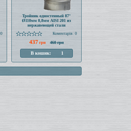
Тройник одностенный 87°
Ø110мм 0,8мм AISI 201 из
нержавеющей стали
 0
Коментарів: 0
437
грн
460 грн