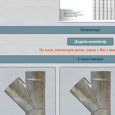
Коментарі
На жаль, коментарів немає, однак у Вас є ша
Схожі товари