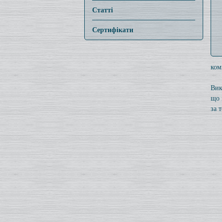
Статті
Сертифікати
ком
Вик
що 
за 