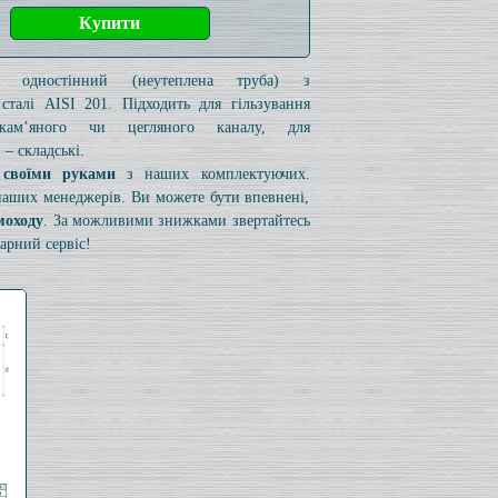
к одностінний (неутеплена труба) з
 сталі AISI 201. Підходить для гільзування
 кам’яного чи цегляного каналу, для
– складські.
 своїми руками
з наших комплектуючих.
 наших менеджерів. Ви можете бути впевнені,
моходу
. За можливими знижками звертайтесь
арний сервіс!