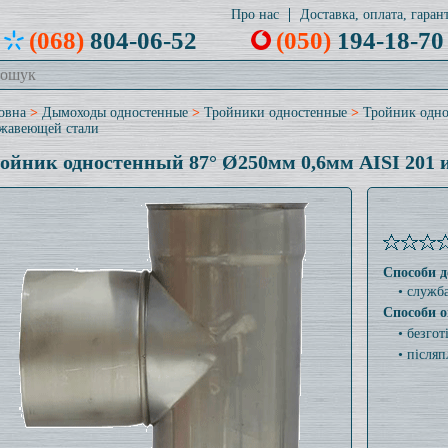
Про нас
Доставка, оплата, гарант
(068)
804-06-52
(050)
194-18-70
овна
>
Дымоходы одностенные
>
Тройники одностенные
>
Тройник одно
жавеющей стали
ойник одностенный 87° Ø250мм 0,6мм AISI 201 
Способи д
• служб
Способи о
• безго
• післяп