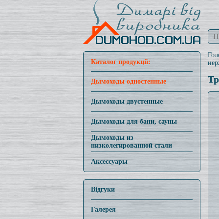
Гол
Каталог продукції:
нер
Тр
Дымоходы одностенные
Дымоходы двустенные
Дымоходы для бани, сауны
Дымоходы из
низколегированной стали
Аксессуары
Відгуки
Галерея