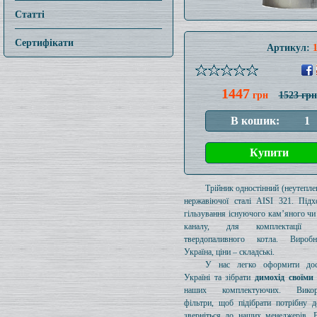
Статті
Сертифікати
Артикул:
1447
грн
1523 грн
Трійник одностінний (неутеплен
нержавіючої сталі AISI 321. Підх
гільзування існуючого кам’яного чи
каналу, для комплектації 
твердопаливного котла. Вироб
Україна, ціни – складські.
У нас легко оформити дос
Україні та зібрати
димохід своїми
наших комплектуючих. Викори
фільтри, щоб підібрати потрібну д
зверніться до наших менеджерів. 