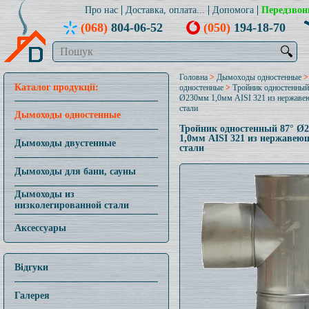
Про нас
Доставка, оплата...
Допомога
Передзвон
(068)
804-06-52
(050)
194-18-70
🔍
Головна
>
Дымоходы одностенные
Каталог продукції:
одностенные
>
Тройник одностенный
Ø230мм 1,0мм AISI 321 из нержав
стали
Дымоходы одностенные
Тройник одностенный 87° Ø
1,0мм AISI 321 из нержавею
Дымоходы двустенные
стали
Дымоходы для бани, сауны
Дымоходы из
низколегированной стали
Аксессуары
Відгуки
Галерея