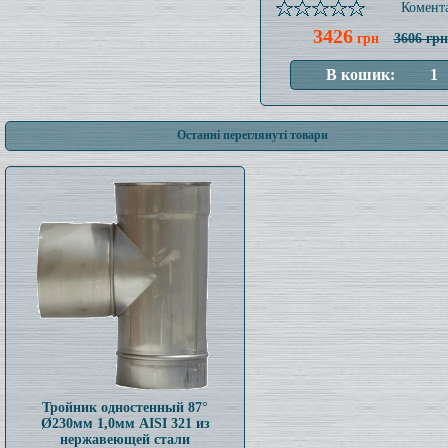
Комента
3426
грн
3606 грн
Останні переглянуті товари
Тройник одностенный 87°
Ø230мм 1,0мм AISI 321 из
нержавеющей стали