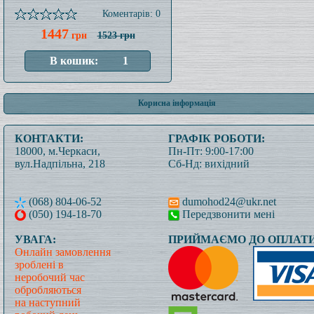
Коментарів: 0
1447
грн
1523 грн
Корисна інформація
КОНТАКТИ:
ГРАФІК РОБОТИ:
18000, м.Черкаси,
Пн-Пт: 9:00-17:00
вул.Надпільна, 218
Сб-Нд: вихідний
(068) 804-06-52
dumohod24@ukr.net
(050) 194-18-70
Передзвонити мені
УВАГА:
ПРИЙМАЄМО ДО ОПЛАТИ
Онлайн замовлення
зроблені в
неробочий час
обробляються
на наступний