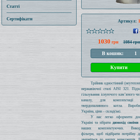
Статті
Сертифікати
Артикул:
1030
грн
1084 грн
Трійник одностінний (неутеплен
нержавіючої сталі AISI 321. Підх
гільзування існуючого кам’яного чи
каналу, для комплектації 
твердопаливного котла. Вироб
Україна, ціни – складські.
У нас легко оформити дос
Україні та зібрати
димохід своїми
наших комплектуючих. Викори
фільтри, щоб підібрати потрібну д
зверніться до наших менеджерів. 