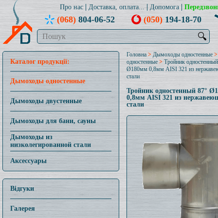
Про нас
Доставка, оплата...
Допомога
Передзвон
(068)
804-06-52
(050)
194-18-70
🔍
Головна
>
Дымоходы одностенные
Каталог продукції:
одностенные
>
Тройник одностенный
Ø180мм 0,8мм AISI 321 из нержав
стали
Дымоходы одностенные
Тройник одностенный 87° Ø
0,8мм AISI 321 из нержавею
Дымоходы двустенные
стали
Дымоходы для бани, сауны
Дымоходы из
низколегированной стали
Аксессуары
Відгуки
Галерея