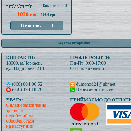
Коментарів: 0
1030
грн
1084 грн
Корисна інформація
КОНТАКТИ:
ГРАФІК РОБОТИ:
18000, м.Черкаси,
Пн-Пт: 9:00-17:00
вул.Надпільна, 218
Сб-Нд: вихідний
(068) 804-06-52
dumohod24@ukr.net
(050) 194-18-70
Передзвонити мені
УВАГА:
ПРИЙМАЄМО ДО ОПЛАТИ
Онлайн замовлення
зроблені в
неробочий час
обробляються
на наступний