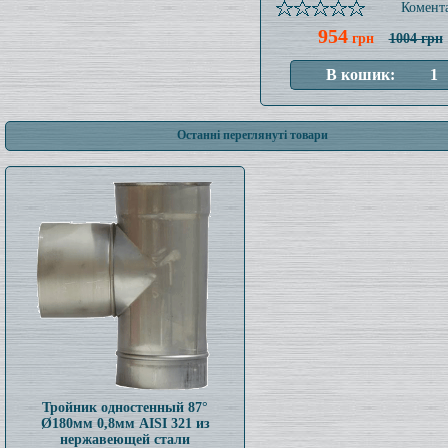
Комента
954
грн
1004 грн
Останні переглянуті товари
Тройник одностенный 87°
Ø180мм 0,8мм AISI 321 из
нержавеющей стали