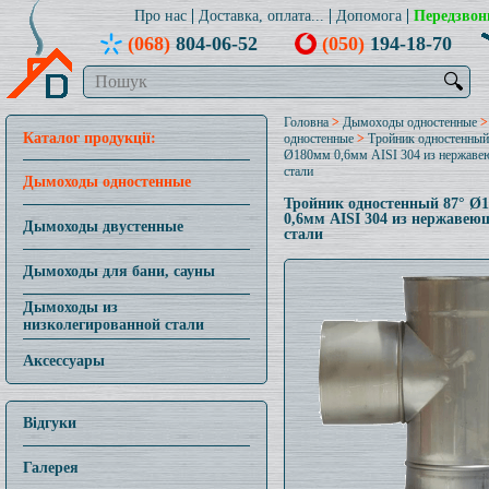
Про нас
Доставка, оплата...
Допомога
Передзвон
(068)
804-06-52
(050)
194-18-70
🔍
Головна
>
Дымоходы одностенные
Каталог продукції:
одностенные
>
Тройник одностенный
Ø180мм 0,6мм AISI 304 из нержав
стали
Дымоходы одностенные
Тройник одностенный 87° Ø
0,6мм AISI 304 из нержавею
Дымоходы двустенные
стали
Дымоходы для бани, сауны
Дымоходы из
низколегированной стали
Аксессуары
Відгуки
Галерея