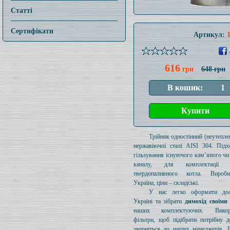
Статті
Сертифікати
Артикул:
616
грн
648 грн
Трійник одностінний (неутеплен
нержавіючої сталі AISI 304. Підх
гільзування існуючого кам’яного чи
каналу, для комплектації 
твердопаливного котла. Вироб
Україна, ціни – складські.
У нас легко оформити дос
Україні та зібрати
димохід своїми
наших комплектуючих. Викори
фільтри, щоб підібрати потрібну д
зверніться до наших менеджерів. 