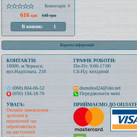
Коментарів: 0
616
грн
648 грн
Корисна інформація
КОНТАКТИ:
ГРАФІК РОБОТИ:
18000, м.Черкаси,
Пн-Пт: 9:00-17:00
вул.Надпільна, 218
Сб-Нд: вихідний
(068) 804-06-52
dumohod24@ukr.net
(050) 194-18-70
Передзвонити мені
УВАГА:
ПРИЙМАЄМО ДО ОПЛАТИ
Онлайн замовлення
зроблені в
неробочий час
обробляються
на наступний