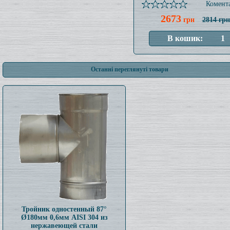
Комента
2673
грн
2814 грн
Останні переглянуті товари
Тройник одностенный 87°
Ø180мм 0,6мм AISI 304 из
нержавеющей стали