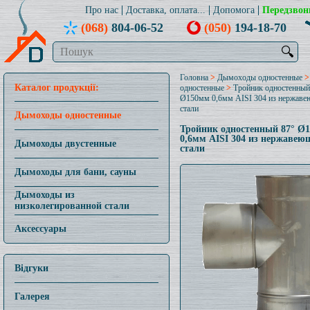
Про нас
Доставка, оплата...
Допомога
Передзвон
(068)
804-06-52
(050)
194-18-70
🔍
Головна
>
Дымоходы одностенные
Каталог продукції:
одностенные
>
Тройник одностенный
Ø150мм 0,6мм AISI 304 из нержав
стали
Дымоходы одностенные
Тройник одностенный 87° Ø
0,6мм AISI 304 из нержавею
Дымоходы двустенные
стали
Дымоходы для бани, сауны
Дымоходы из
низколегированной стали
Аксессуары
Відгуки
Галерея