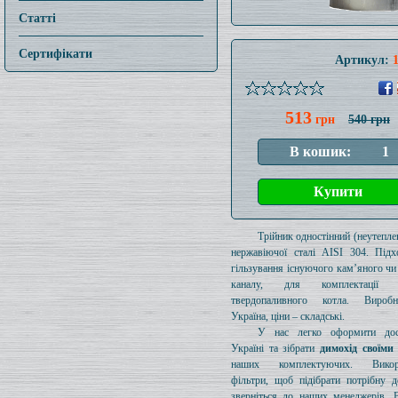
Статті
Сертифікати
Артикул:
513
грн
540 грн
Трійник одностінний (неутеплен
нержавіючої сталі AISI 304. Підх
гільзування існуючого кам’яного чи
каналу, для комплектації 
твердопаливного котла. Вироб
Україна, ціни – складські.
У нас легко оформити дос
Україні та зібрати
димохід своїми
наших комплектуючих. Викори
фільтри, щоб підібрати потрібну д
зверніться до наших менеджерів. 