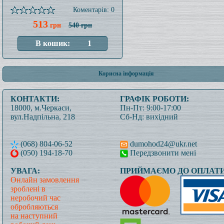
Коментарів: 0
513
грн
540 грн
Корисна інформація
КОНТАКТИ:
ГРАФІК РОБОТИ:
18000, м.Черкаси,
Пн-Пт: 9:00-17:00
вул.Надпільна, 218
Сб-Нд: вихідний
(068) 804-06-52
dumohod24@ukr.net
(050) 194-18-70
Передзвонити мені
УВАГА:
ПРИЙМАЄМО ДО ОПЛАТИ
Онлайн замовлення
зроблені в
неробочий час
обробляються
на наступний