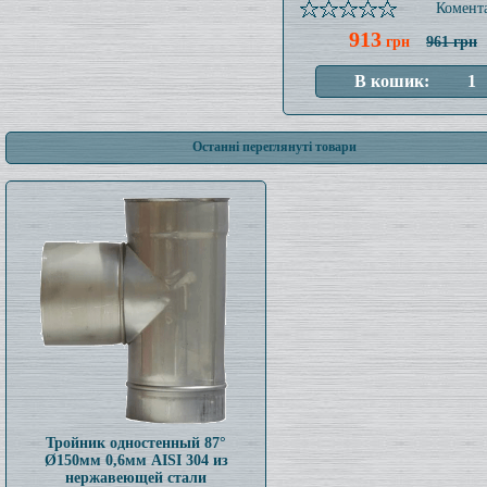
Комента
913
грн
961 грн
Останні переглянуті товари
Тройник одностенный 87°
Ø150мм 0,6мм AISI 304 из
нержавеющей стали