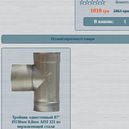
Комента
1010
грн
1063 грн
Останні переглянуті товари
Тройник одностенный 87°
Ø130мм 0,8мм AISI 321 из
нержавеющей стали