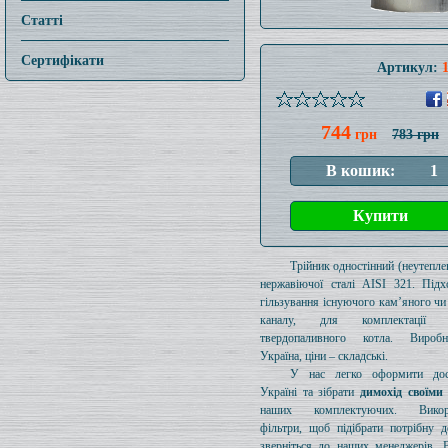
Статті
Сертифікати
Артикул:
744
грн
783 грн
Трійник одностінний (неутеплен
нержавіючої сталі AISI 321. Підх
гільзування існуючого кам’яного чи
каналу, для комплектації 
твердопаливного котла. Вироб
Україна, ціни – складські.
У нас легко оформити дос
Україні та зібрати
димохід своїми
наших комплектуючих. Викори
фільтри, щоб підібрати потрібну д
зверніться до наших менеджерів. 