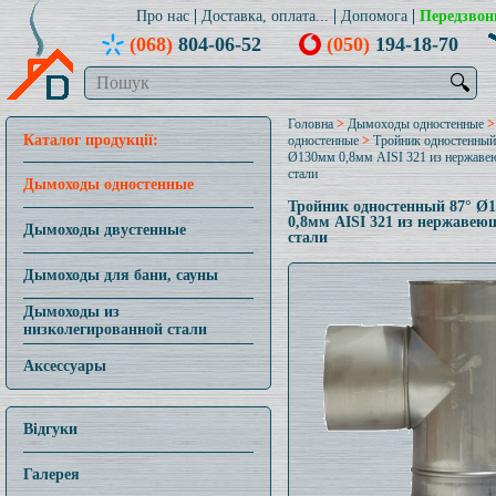
Про нас
Доставка, оплата...
Допомога
Передзвон
(068)
804-06-52
(050)
194-18-70
🔍
Головна
>
Дымоходы одностенные
Каталог продукції:
одностенные
>
Тройник одностенный
Ø130мм 0,8мм AISI 321 из нержав
стали
Дымоходы одностенные
Тройник одностенный 87° Ø
0,8мм AISI 321 из нержавею
Дымоходы двустенные
стали
Дымоходы для бани, сауны
Дымоходы из
низколегированной стали
Аксессуары
Відгуки
Галерея