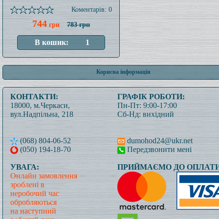
Коментарів: 0
744
грн
783 грн
Корисна інформація
КОНТАКТИ:
ГРАФІК РОБОТИ:
18000, м.Черкаси,
Пн-Пт: 9:00-17:00
вул.Надпільна, 218
Сб-Нд: вихідний
(068) 804-06-52
dumohod24@ukr.net
(050) 194-18-70
Передзвонити мені
УВАГА:
ПРИЙМАЄМО ДО ОПЛАТИ
Онлайн замовлення
зроблені в
неробочий час
обробляються
на наступний