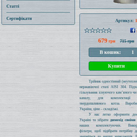
Статті
Сертифікати
Артикул:
679
грн
715 грн
Трійник одностінний (неутеплен
нержавіючої сталі AISI 304. Підх
гільзування існуючого кам’яного чи
каналу, для комплектації 
твердопаливного котла. Вироб
Україна, ціни – складські.
У нас легко оформити дос
Україні та зібрати
димохід своїми
наших комплектуючих. Викори
фільтри, щоб підібрати потрібну д
зверніться до наших менеджерів. 