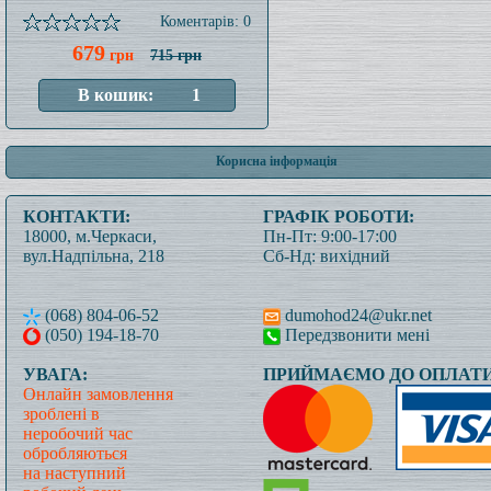
Коментарів: 0
679
грн
715 грн
Корисна інформація
КОНТАКТИ:
ГРАФІК РОБОТИ:
18000, м.Черкаси,
Пн-Пт: 9:00-17:00
вул.Надпільна, 218
Сб-Нд: вихідний
(068) 804-06-52
dumohod24@ukr.net
(050) 194-18-70
Передзвонити мені
УВАГА:
ПРИЙМАЄМО ДО ОПЛАТИ
Онлайн замовлення
зроблені в
неробочий час
обробляються
на наступний