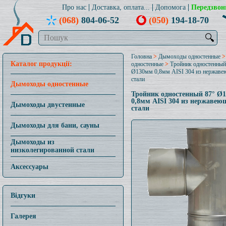
Про нас
Доставка, оплата...
Допомога
Передзвон
(068)
804-06-52
(050)
194-18-70
🔍
Головна
>
Дымоходы одностенные
Каталог продукції:
одностенные
>
Тройник одностенный
Ø130мм 0,8мм AISI 304 из нержав
стали
Дымоходы одностенные
Тройник одностенный 87° Ø
0,8мм AISI 304 из нержавею
Дымоходы двустенные
стали
Дымоходы для бани, сауны
Дымоходы из
низколегированной стали
Аксессуары
Відгуки
Галерея