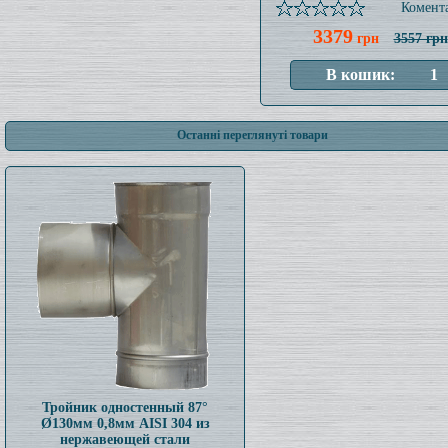
Комента
3379
грн
3557 грн
Останні переглянуті товари
Тройник одностенный 87°
Ø130мм 0,8мм AISI 304 из
нержавеющей стали