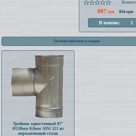
Комента
887
грн
934 грн
Останні переглянуті товари
Тройник одностенный 87°
Ø120мм 0,8мм AISI 321 из
нержавеющей стали