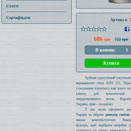
Статті
Сертифікати
Артикул:
686
грн
722 грн
Трійник одностінний (неутеплен
нержавіючої сталі AISI 321. Підх
гільзування існуючого кам’яного чи
каналу, для комплектації 
твердопаливного котла. Вироб
Україна, ціни – складські.
У нас легко оформити дос
Україні та зібрати
димохід своїми
наших комплектуючих. Викори
фільтри, щоб підібрати потрібну д
зверніться до наших менеджерів. 