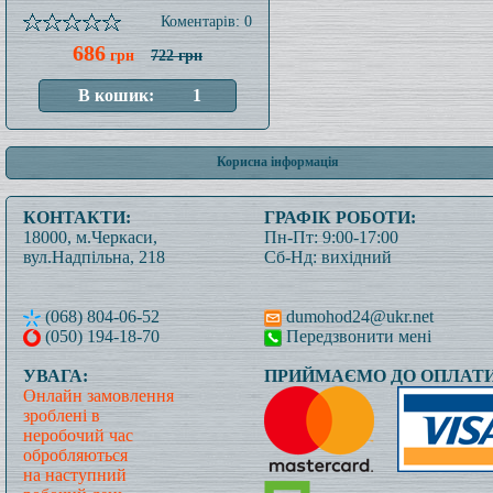
Коментарів: 0
686
грн
722 грн
Корисна інформація
КОНТАКТИ:
ГРАФІК РОБОТИ:
18000, м.Черкаси,
Пн-Пт: 9:00-17:00
вул.Надпільна, 218
Сб-Нд: вихідний
(068) 804-06-52
dumohod24@ukr.net
(050) 194-18-70
Передзвонити мені
УВАГА:
ПРИЙМАЄМО ДО ОПЛАТИ
Онлайн замовлення
зроблені в
неробочий час
обробляються
на наступний