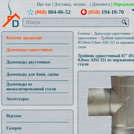
Про нас
Доставка, оплата...
Допомога
Передзвон
(068)
804-06-52
(050)
194-18-70
🔍
Головна
>
Дымоходы одностенные
Каталог продукції:
одностенные
>
Тройник одностенный
Ø120мм 0,8мм AISI 321 из нержав
стали
Дымоходы одностенные
Тройник одностенный 87° Ø
0,8мм AISI 321 из нержавею
Дымоходы двустенные
стали
Дымоходы для бани, сауны
Дымоходы из
низколегированной стали
Аксессуары
Відгуки
Галерея