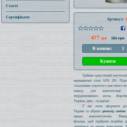
Статті
Сертифікати
Артикул:
477
грн
502 грн
Трійник одностінний (неутеплен
нержавіючої сталі AISI 201. Підх
гільзування існуючого кам’яного чи
каналу, для комплектації 
твердопаливного котла. Вироб
Україна, ціни – складські.
У нас легко оформити дос
Україні та зібрати
димохід своїми
наших комплектуючих. Викори
фільтри, щоб підібрати потрібну д
зверніться до наших менеджерів. 