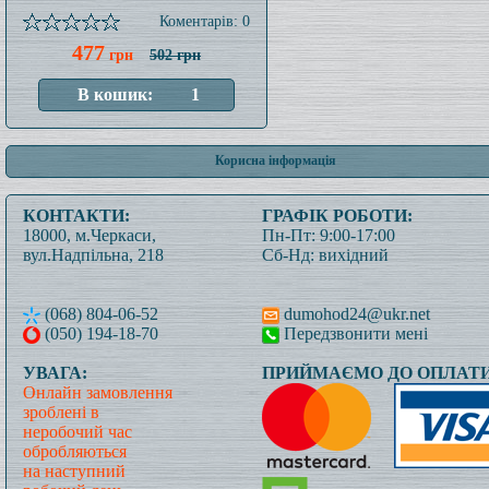
Коментарів: 0
477
грн
502 грн
Корисна інформація
КОНТАКТИ:
ГРАФІК РОБОТИ:
18000, м.Черкаси,
Пн-Пт: 9:00-17:00
вул.Надпільна, 218
Сб-Нд: вихідний
(068) 804-06-52
dumohod24@ukr.net
(050) 194-18-70
Передзвонити мені
УВАГА:
ПРИЙМАЄМО ДО ОПЛАТИ
Онлайн замовлення
зроблені в
неробочий час
обробляються
на наступний