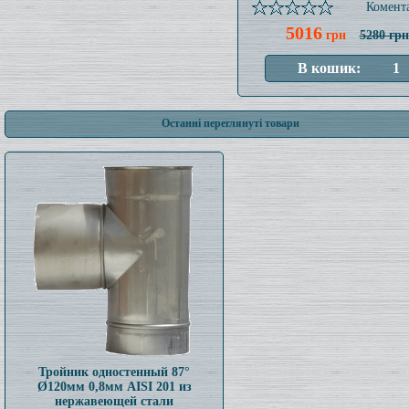
Комента
5016
грн
5280 грн
Останні переглянуті товари
Тройник одностенный 87°
Ø120мм 0,8мм AISI 201 из
нержавеющей стали