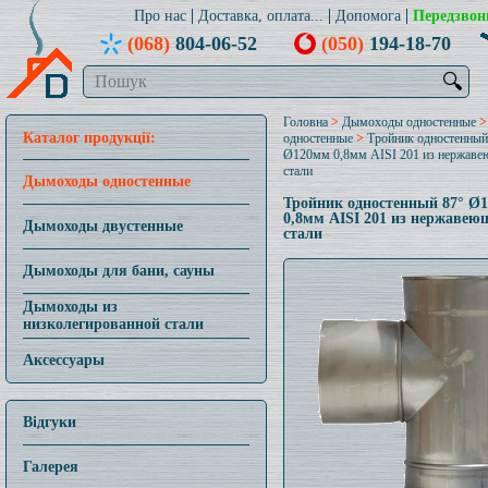
Про нас
Доставка, оплата...
Допомога
Передзвон
(068)
804-06-52
(050)
194-18-70
🔍
Головна
>
Дымоходы одностенные
Каталог продукції:
одностенные
>
Тройник одностенный
Ø120мм 0,8мм AISI 201 из нержав
стали
Дымоходы одностенные
Тройник одностенный 87° Ø
0,8мм AISI 201 из нержавею
Дымоходы двустенные
стали
Дымоходы для бани, сауны
Дымоходы из
низколегированной стали
Аксессуары
Відгуки
Галерея