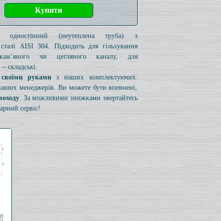
к одностінний (неутеплена труба) з
 сталі AISI 304. Підходить для гільзування
 кам’яного чи цегляного каналу, для
– складські.
 своїми руками
з наших комплектуючих.
 наших менеджерів. Ви можете бути впевнені,
моходу
. За можливими знижками звертайтесь
арний сервіс!