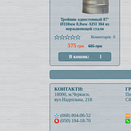
Тройник одностенный 87°
Ø110мм 0,8мм AISI 304 из
нержавеющей стали
Коментарів: 0
575
грн
605 грн
КОНТАКТИ:
Г
18000, м.Черкаси,
Пн
вул.Надпільна, 218
Сб
(068) 804-06-52
(050) 194-18-70