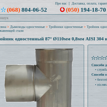
Про нас
Доставка, оплата, гарант
(068)
804-06-52
(050)
194-18-70
овна
>
Дымоходы одностенные
>
Тройники одностенные
>
Тройник одно
жавеющей стали
ойник одностенный 87° Ø110мм 0,8мм AISI 304 
Способи д
• служб
Способи о
• безго
• післяп