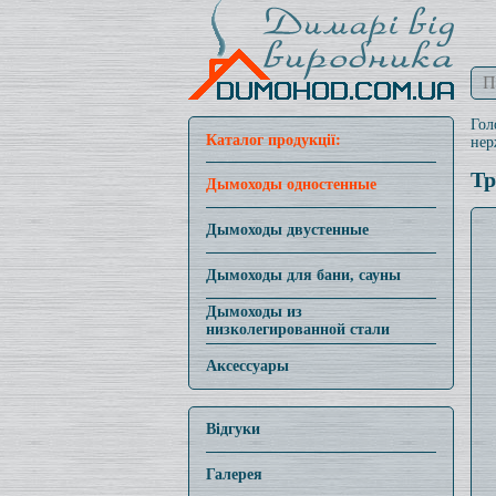
Гол
Каталог продукції:
нер
Тр
Дымоходы одностенные
Дымоходы двустенные
Дымоходы для бани, сауны
Дымоходы из
низколегированной стали
Аксессуары
Відгуки
Галерея