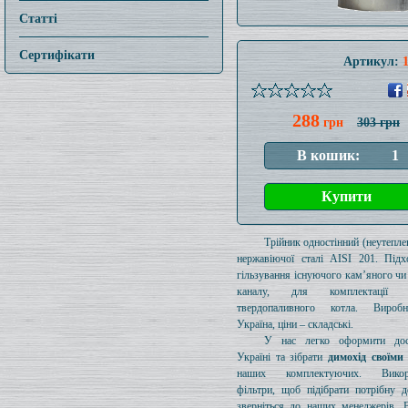
Статті
Сертифікати
Артикул:
288
грн
303 грн
Трійник одностінний (неутеплен
нержавіючої сталі AISI 201. Підх
гільзування існуючого кам’яного чи
каналу, для комплектації 
твердопаливного котла. Вироб
Україна, ціни – складські.
У нас легко оформити дос
Україні та зібрати
димохід своїми
наших комплектуючих. Викори
фільтри, щоб підібрати потрібну д
зверніться до наших менеджерів. 