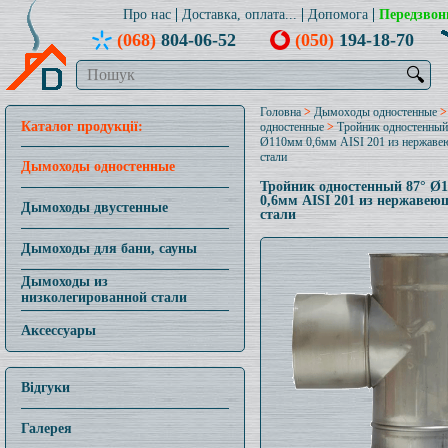
Про нас
Доставка, оплата...
Допомога
Передзвон
(068)
804-06-52
(050)
194-18-70
🔍
Головна
>
Дымоходы одностенные
Каталог продукції:
одностенные
>
Тройник одностенный
Ø110мм 0,6мм AISI 201 из нержав
стали
Дымоходы одностенные
Тройник одностенный 87° Ø
0,6мм AISI 201 из нержавею
Дымоходы двустенные
стали
Дымоходы для бани, сауны
Дымоходы из
низколегированной стали
Аксессуары
Відгуки
Галерея