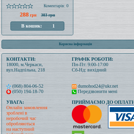
Коментарів: 0
288
грн
303 грн
Корисна інформація
КОНТАКТИ:
ГРАФІК РОБОТИ:
18000, м.Черкаси,
Пн-Пт: 9:00-17:00
вул.Надпільна, 218
Сб-Нд: вихідний
(068) 804-06-52
dumohod24@ukr.net
(050) 194-18-70
Передзвонити мені
УВАГА:
ПРИЙМАЄМО ДО ОПЛАТИ
Онлайн замовлення
зроблені в
неробочий час
обробляються
на наступний