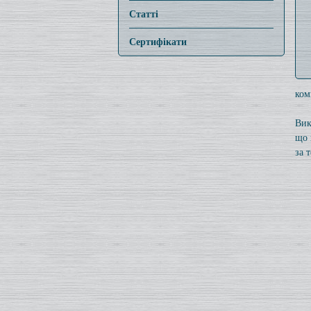
Статті
Сертифікати
ком
Вик
що 
за 