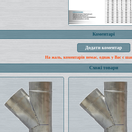
Коментарі
На жаль, коментарів немає, однак у Вас є ша
Схожі товари