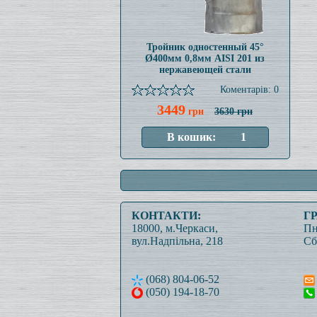
Тройник одностенный 45°
Ø400мм 0,8мм AISI 201 из
нержавеющей стали
Коментарів: 0
3449
грн
3630 грн
КОНТАКТИ:
Г
18000, м.Черкаси,
Пн
вул.Надпільна, 218
Сб
(068) 804-06-52
(050) 194-18-70