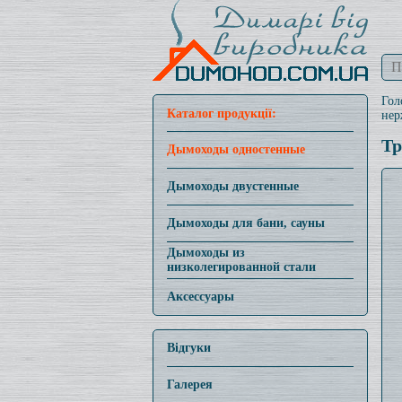
Гол
Каталог продукції:
нер
Тр
Дымоходы одностенные
Дымоходы двустенные
Дымоходы для бани, сауны
Дымоходы из
низколегированной стали
Аксессуары
Відгуки
Галерея