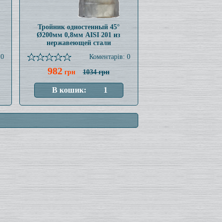
Тройник одностенный 45°
Ø200мм 0,8мм AISI 201 из
нержавеющей стали
 0
Коментарів: 0
982
грн
1034 грн