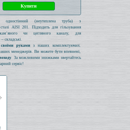
к одностінний (неутеплена труба) з
 сталі AISI 201. Підходить для гільзування
 кам’яного чи цегляного каналу, для
– складські.
 своїми руками
з наших комплектуючих.
 наших менеджерів. Ви можете бути впевнені,
моходу
. За можливими знижками звертайтесь
арний сервіс!