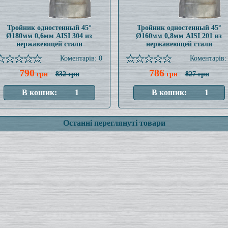
Тройник одностенный 45°
Тройник одностенный 45°
Ø180мм 0,6мм AISI 304 из
Ø160мм 0,8мм AISI 201 из
нержавеющей стали
нержавеющей стали
Коментарів: 0
Коментарів:
790
786
грн
832 грн
грн
827 грн
Останні переглянуті товари