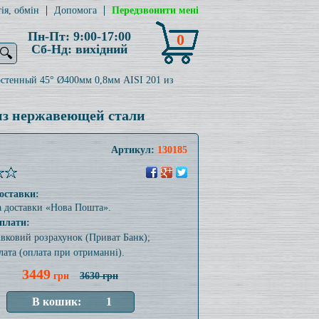
ія, обмін
Допомога
Передзвонити мені
Пн-Пт: 9:00-17:00
0
Сб-Нд: вихідний
🔍
стенный 45° Ø400мм 0,8мм AISI 201 из
из нержавеющей стали
Артикул:
130185
оставки:
а доставки «Нова Пошта».
плати:
тівковий розрахунок (Приват Банк);
лата (оплата при отриманні).
3449
грн
3630 грн