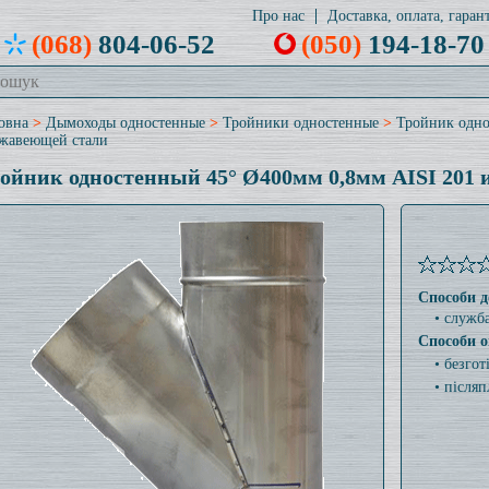
Про нас
Доставка, оплата, гарант
(068)
804-06-52
(050)
194-18-70
овна
>
Дымоходы одностенные
>
Тройники одностенные
>
Тройник одно
жавеющей стали
ойник одностенный 45° Ø400мм 0,8мм AISI 201 
Способи д
• служб
Способи о
• безго
• післяп