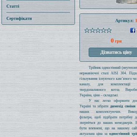
Статті
Сертифікати
Артикул:
0
грн
Трійник одностінний (неутеплен
нержавіючої сталі AISI 304. Підх
гільзування існуючого кам’яного чи
каналу, для комплектації 
твердопаливного котла. Вироб
Україна, ціни – складські.
У нас легко оформити дос
Україні та зібрати
димохід своїми
наших комплектуючих. Викори
фільтри, щоб підібрати потрібну д
зверніться до наших менеджерів. 
бути впевнені, що на нашому сайт
актуальна ціна за
одностінний тр