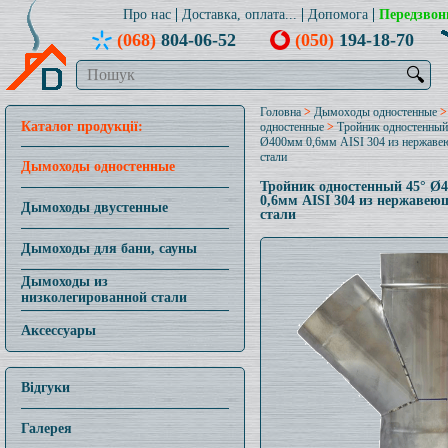
Про нас
Доставка, оплата...
Допомога
Передзвон
(068)
804-06-52
(050)
194-18-70
🔍
Головна
>
Дымоходы одностенные
Каталог продукції:
одностенные
>
Тройник одностенный
Ø400мм 0,6мм AISI 304 из нержав
стали
Дымоходы одностенные
Тройник одностенный 45° Ø
0,6мм AISI 304 из нержавею
Дымоходы двустенные
стали
Дымоходы для бани, сауны
Дымоходы из
низколегированной стали
Аксессуары
Відгуки
Галерея