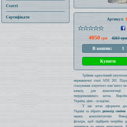
Статті
Сертифікати
Артикул:
4050
грн
4263 грн
Трійник одностінний (неутеплен
нержавіючої сталі AISI 201. Підх
гільзування існуючого кам’яного чи
каналу, для комплектації 
твердопаливного котла. Вироб
Україна, ціни – складські.
У нас легко оформити дос
Україні та зібрати
димохід своїми
наших комплектуючих. Викори
фільтри, щоб підібрати потрібну д
зверніться до наших менеджерів. 