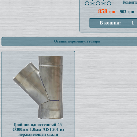
Комента
858
грн
903 грн
Останні переглянуті товари
Тройник одностенный 45°
Ø300мм 1,0мм AISI 201 из
нержавеющей стали