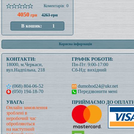
Коментарів: 0
4050
грн
4263 грн
Корисна інформація
КОНТАКТИ:
ГРАФІК РОБОТИ:
18000, м.Черкаси,
Пн-Пт: 9:00-17:00
вул.Надпільна, 218
Сб-Нд: вихідний
(068) 804-06-52
dumohod24@ukr.net
(050) 194-18-70
Передзвонити мені
УВАГА:
ПРИЙМАЄМО ДО ОПЛАТИ
Онлайн замовлення
зроблені в
неробочий час
обробляються
на наступний