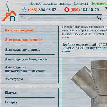
Про нас
Доставка, оплата...
Допомога
Передзвон
(068)
804-06-52
(050)
194-18-70
🔍
Головна
>
Дымоходы одностенные
Каталог продукції:
одностенные
>
Тройник одностенный
Ø300мм 1,0мм AISI 201 из нержав
стали
Дымоходы одностенные
Тройник одностенный 45° Ø
1,0мм AISI 201 из нержавею
Дымоходы двустенные
стали
Дымоходы для бани, сауны
Дымоходы из
низколегированной стали
Аксессуары
Відгуки
Галерея