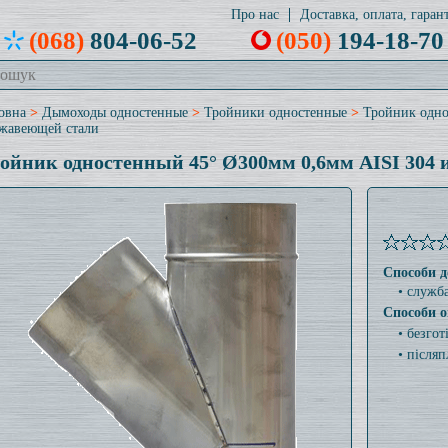
Про нас
Доставка, оплата, гарант
(068)
804-06-52
(050)
194-18-70
овна
>
Дымоходы одностенные
>
Тройники одностенные
>
Тройник одно
жавеющей стали
ойник одностенный 45° Ø300мм 0,6мм AISI 304 
Способи д
• служб
Способи о
• безго
• післяп