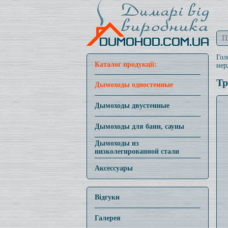
Гол
Каталог продукції:
нер
Тр
Дымоходы одностенные
Дымоходы двустенные
Дымоходы для бани, сауны
Дымоходы из
низколегированной стали
Аксессуары
Відгуки
Галерея