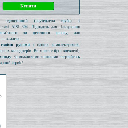
к одностінний (неутеплена труба) з
 сталі AISI 304. Підходить для гільзування
 кам’яного чи цегляного каналу, для
– складські.
 своїми руками
з наших комплектуючих.
 наших менеджерів. Ви можете бути впевнені,
моходу
. За можливими знижками звертайтесь
арний сервіс!