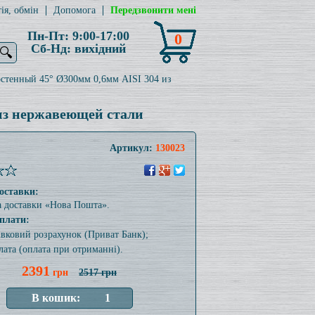
ія, обмін
Допомога
Передзвонити мені
Пн-Пт: 9:00-17:00
0
Сб-Нд: вихідний
🔍
стенный 45° Ø300мм 0,6мм AISI 304 из
из нержавеющей стали
Артикул:
130023
оставки:
а доставки «Нова Пошта».
плати:
тівковий розрахунок (Приват Банк);
лата (оплата при отриманні).
2391
грн
2517 грн