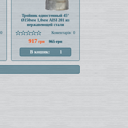
Тройник одностенный 45°
Ø150мм 1,0мм AISI 201 из
нержавеющей стали
 0
Коментарів: 0
917
грн
965 грн