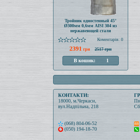
Тройник одностенный 45°
Ø300мм 0,6мм AISI 304 из
нержавеющей стали
Коментарів: 0
2391
грн
2517 грн
КОНТАКТИ:
Г
18000, м.Черкаси,
Пн
вул.Надпільна, 218
Сб
(068) 804-06-52
(050) 194-18-70