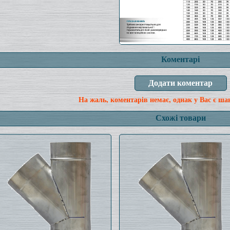
Коментарі
На жаль, коментарів немає, однак у Вас є ша
Схожі товари