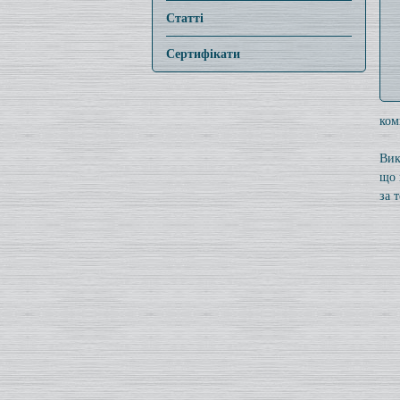
Статті
Сертифікати
ком
Вик
що 
за 