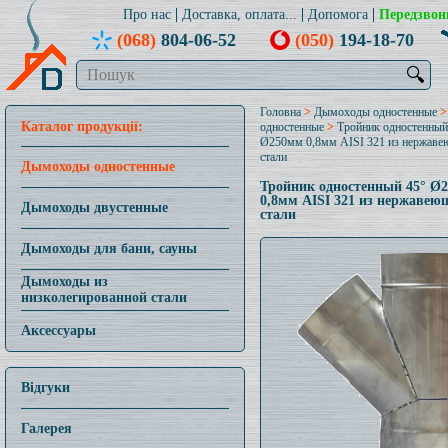
Про нас
Доставка, оплата...
Допомога
Передзвон
(068)
804-06-52
(050)
194-18-70
🔍
Головна
>
Дымоходы одностенные
Каталог продукції:
одностенные
>
Тройник одностенный
Ø250мм 0,8мм AISI 321 из нержав
стали
Дымоходы одностенные
Тройник одностенный 45° Ø
0,8мм AISI 321 из нержавею
Дымоходы двустенные
стали
Дымоходы для бани, сауны
Дымоходы из
низколегированной стали
Аксессуары
Відгуки
Галерея