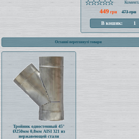
Комента
449
грн
473 грн
Останні переглянуті товари
Тройник одностенный 45°
Ø250мм 0,8мм AISI 321 из
нержавеющей стали