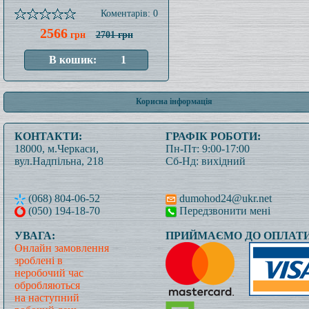
Коментарів: 0
2566
грн
2701 грн
Корисна інформація
КОНТАКТИ:
ГРАФІК РОБОТИ:
18000, м.Черкаси,
Пн-Пт: 9:00-17:00
вул.Надпільна, 218
Сб-Нд: вихідний
(068) 804-06-52
dumohod24@ukr.net
(050) 194-18-70
Передзвонити мені
УВАГА:
ПРИЙМАЄМО ДО ОПЛАТИ
Онлайн замовлення
зроблені в
неробочий час
обробляються
на наступний