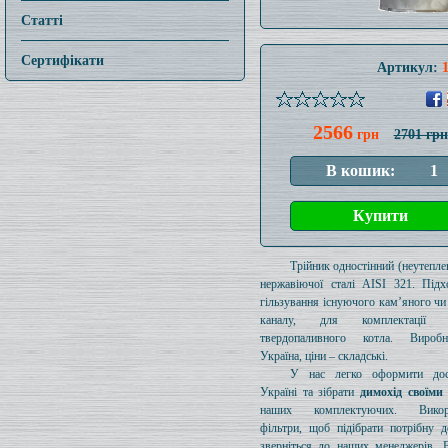
Статті
Сертифікати
Артикул:
2566
грн
2701 грн
Трійник одностінний (неутеплен
нержавіючої сталі AISI 321. Підх
гільзування існуючого кам’яного чи
каналу, для комплектації 
твердопаливного котла. Вироб
Україна, ціни – складські.
У нас легко оформити дос
Україні та зібрати
димохід своїми
наших комплектуючих. Викори
фільтри, щоб підібрати потрібну д
зверніться до наших менеджерів. 