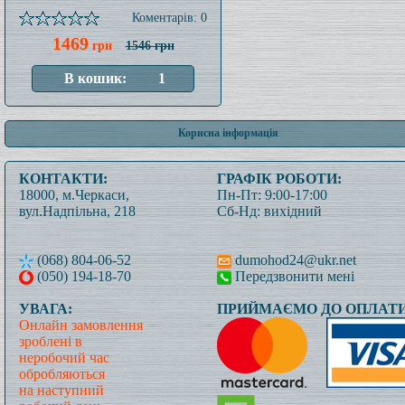
Коментарів: 0
1469
грн
1546 грн
Корисна інформація
КОНТАКТИ:
ГРАФІК РОБОТИ:
18000, м.Черкаси,
Пн-Пт: 9:00-17:00
вул.Надпільна, 218
Сб-Нд: вихідний
(068) 804-06-52
dumohod24@ukr.net
(050) 194-18-70
Передзвонити мені
УВАГА:
ПРИЙМАЄМО ДО ОПЛАТИ
Онлайн замовлення
зроблені в
неробочий час
обробляються
на наступний