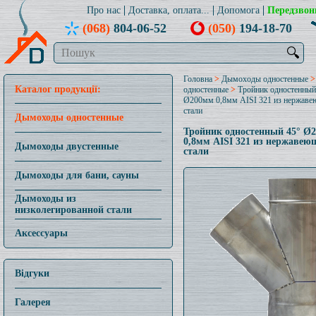
Про нас
Доставка, оплата...
Допомога
Передзвон
(068)
804-06-52
(050)
194-18-70
🔍
Головна
>
Дымоходы одностенные
Каталог продукції:
одностенные
>
Тройник одностенный
Ø200мм 0,8мм AISI 321 из нержав
стали
Дымоходы одностенные
Тройник одностенный 45° Ø
0,8мм AISI 321 из нержавею
Дымоходы двустенные
стали
Дымоходы для бани, сауны
Дымоходы из
низколегированной стали
Аксессуары
Відгуки
Галерея