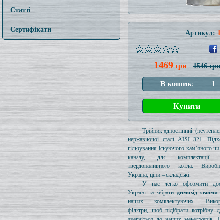
Статті
Сертифікати
Артикул:
1469
грн
1546 грн
Трійник одностінний (неутеплен
нержавіючої сталі AISI 321. Підх
гільзування існуючого кам’яного чи
каналу, для комплектації 
твердопаливного котла. Вироб
Україна, ціни – складські.
У нас легко оформити дос
Україні та зібрати
димохід своїми
наших комплектуючих. Викори
фільтри, щоб підібрати потрібну д
зверніться до наших менеджерів. 