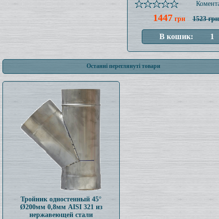
Комента
1447
грн
1523 грн
Останні переглянуті товари
Тройник одностенный 45°
Ø200мм 0,8мм AISI 321 из
нержавеющей стали