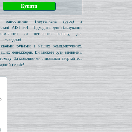
к одностінний (неутеплена труба) з
 сталі AISI 201. Підходить для гільзування
 кам’яного чи цегляного каналу, для
– складські.
 своїми руками
з наших комплектуючих.
 наших менеджерів. Ви можете бути впевнені,
моходу
. За можливими знижками звертайтесь
арний сервіс!