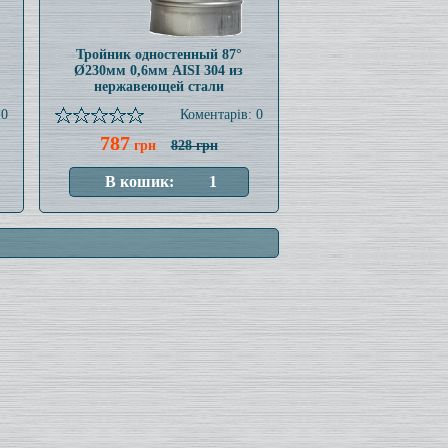
Тройник одностенный 87°
Ø230мм 0,6мм AISI 304 из
нержавеющей стали
 0
Коментарів: 0
787
грн
828 грн