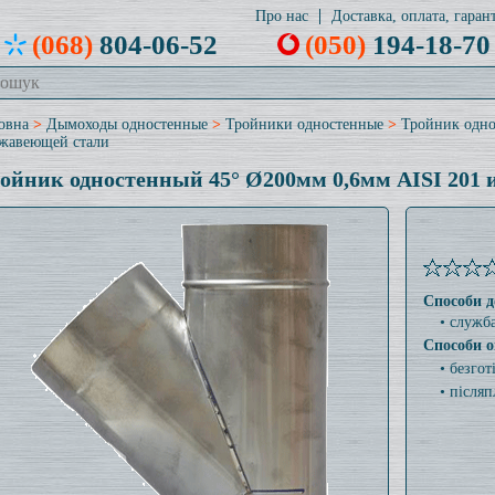
Про нас
Доставка, оплата, гарант
(068)
804-06-52
(050)
194-18-70
овна
>
Дымоходы одностенные
>
Тройники одностенные
>
Тройник одно
жавеющей стали
ойник одностенный 45° Ø200мм 0,6мм AISI 201 
Способи д
• служб
Способи о
• безго
• післяп