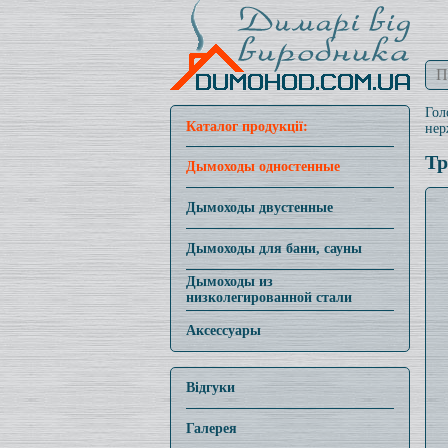
Гол
Каталог продукції:
нер
Тр
Дымоходы одностенные
Дымоходы двустенные
Дымоходы для бани, сауны
Дымоходы из
низколегированной стали
Аксессуары
Відгуки
Галерея