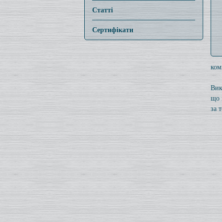
Статті
Сертифікати
ком
Вик
що 
за 