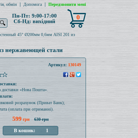
ія, обмін
Допомога
Передзвонити мені
Пн-Пт: 9:00-17:00
0
Сб-Нд: вихідний
🔍
стенный 45° Ø200мм 0,6мм AISI 201 из
из нержавеющей стали
Артикул:
130149
оставки:
а доставки «Нова Пошта».
плати:
тівковий розрахунок (Приват Банк);
лата (оплата при отриманні).
599
грн
630 грн