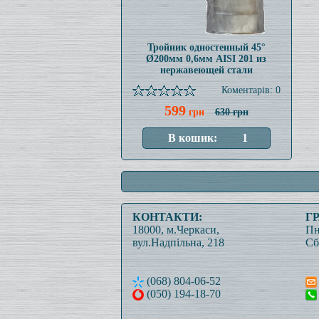
Тройник одностенный 45°
Ø200мм 0,6мм AISI 201 из
нержавеющей стали
Коментарів: 0
599
грн
630 грн
КОНТАКТИ:
Г
18000, м.Черкаси,
Пн
вул.Надпільна, 218
Сб
(068) 804-06-52
(050) 194-18-70