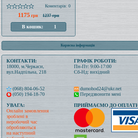
Коментарів: 0
1175
грн
1237 грн
Корисна інформація
КОНТАКТИ:
ГРАФІК РОБОТИ:
18000, м.Черкаси,
Пн-Пт: 9:00-17:00
вул.Надпільна, 218
Сб-Нд: вихідний
(068) 804-06-52
dumohod24@ukr.net
(050) 194-18-70
Передзвонити мені
УВАГА:
ПРИЙМАЄМО ДО ОПЛАТИ
Онлайн замовлення
зроблені в
неробочий час
обробляються
на наступний