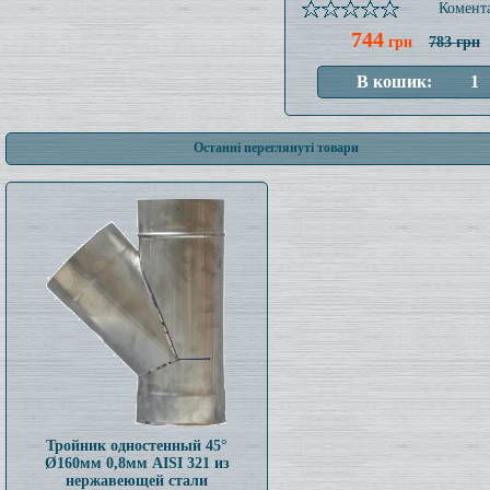
Комента
744
грн
783 грн
Останні переглянуті товари
Тройник одностенный 45°
Ø160мм 0,8мм AISI 321 из
нержавеющей стали