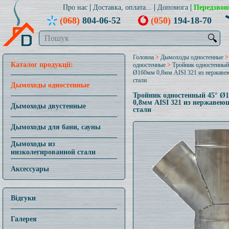
Про нас
Доставка, оплата...
Допомога
Передзвон
(068)
804-06-52
(050)
194-18-70
🔍
Головна
>
Дымоходы одностенные
Каталог продукції:
одностенные
>
Тройник одностенный
Ø160мм 0,8мм AISI 321 из нержав
стали
Дымоходы одностенные
Тройник одностенный 45° Ø
0,8мм AISI 321 из нержавею
Дымоходы двустенные
стали
Дымоходы для бани, сауны
Дымоходы из
низколегированной стали
Аксессуары
Відгуки
Галерея