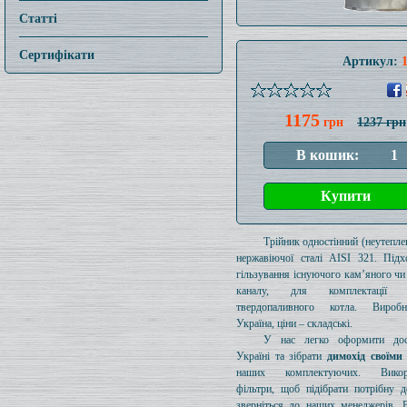
Статті
Сертифікати
Артикул:
1175
грн
1237 грн
Трійник одностінний (неутеплен
нержавіючої сталі AISI 321. Підх
гільзування існуючого кам’яного чи
каналу, для комплектації 
твердопаливного котла. Вироб
Україна, ціни – складські.
У нас легко оформити дос
Україні та зібрати
димохід своїми
наших комплектуючих. Викори
фільтри, щоб підібрати потрібну д
зверніться до наших менеджерів. 